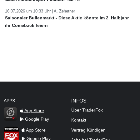
16.07.2026 um 10:33 Uhr |
A. Zehetner
Saisonaler Bullenmarkt - Diese Aktie könnte im 2. Halbjahr
ihr Comeback feiern
APPS
INFOS
Über TraderFox
App Store
Google Play
Kontakt
TraderFox Flash
TraderFox App
App Store
Vertrag Kündigen
Google Play