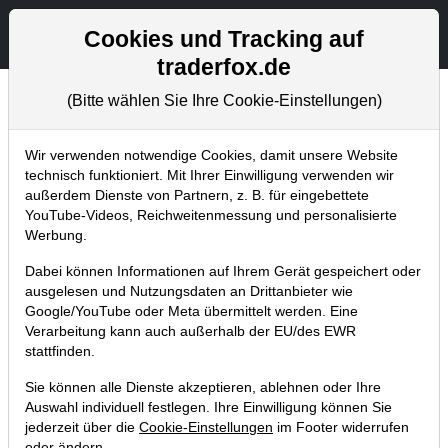
Aktien- und Artikelsuche
Seite
Cookies und Tracking auf
traderfox.de
(Bitte wählen Sie Ihre Cookie-Einstellungen)
Aktuelles
Home
Blog
Aktuelles
Wir verwenden notwendige Cookies, damit unsere Website
technisch funktioniert. Mit Ihrer Einwilligung verwenden wir
außerdem Dienste von Partnern, z. B. für eingebettete
TraderFox stellt "Live-Trading-
YouTube-Videos, Reichweitenmessung und personalisierte
Desk" zur Verfügung
Werbung.
Dabei können Informationen auf Ihrem Gerät gespeichert oder
06.07.2020 um 21:44 Uhr
|
TraderFox GmbH
ausgelesen und Nutzungsdaten an Drittanbieter wie
Google/YouTube oder Meta übermittelt werden. Eine
Verarbeitung kann auch außerhalb der EU/des EWR
stattfinden.
Sie können alle Dienste akzeptieren, ablehnen oder Ihre
Auswahl individuell festlegen. Ihre Einwilligung können Sie
jederzeit über die
Cookie-Einstellungen
im Footer widerrufen
oder ändern.