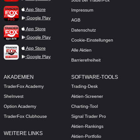
Jobs bei TraderFox
TraderFox Pro
App Store
Impressum
Google Play
AGB
TraderFox dpa-AFX ProFeed
App Store
Datenschutz
Google Play
Cookie-Einstellungen
TraderFox Live Trading
App Store
Alle Aktien
Google Play
Barrierefreiheit
AKADEMIEN
SOFTWARE-TOOLS
TraderFox Academy
Trading-Desk
SheInvest
Aktien-Screener
Option Academy
Charting-Tool
TraderFox Clubhouse
Signal Trader Pro
Aktien-Rankings
WEITERE LINKS
Aktien-Portfolio