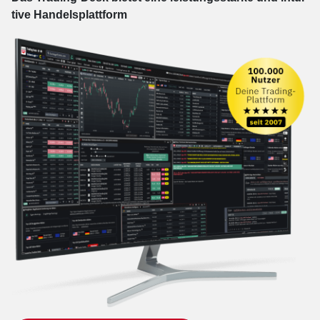
tive Han­dels­platt­form