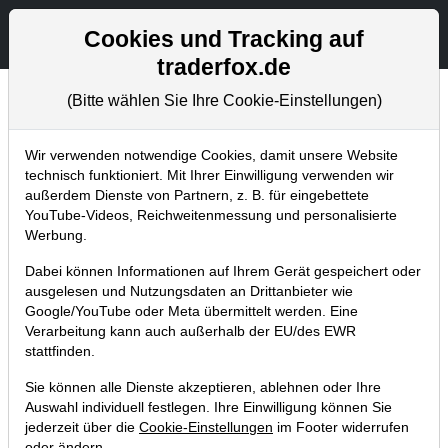
Aktien- und Artikelsuche
Seite
Cookies und Tracking auf
traderfox.de
(Bitte wählen Sie Ihre Cookie-Einstellungen)
Aktuelles
Home
Blog
Aktuelles
Wir verwenden notwendige Cookies, damit unsere Website
technisch funktioniert. Mit Ihrer Einwilligung verwenden wir
außerdem Dienste von Partnern, z. B. für eingebettete
TraderFox Strategie-Indizes:
YouTube-Videos, Reichweitenmessung und personalisierte
Inspiriert von Warren Buffett
Werbung.
13.10.2015 um 18:54 Uhr
|
TraderFox GmbH
Dabei können Informationen auf Ihrem Gerät gespeichert oder
ausgelesen und Nutzungsdaten an Drittanbieter wie
Google/YouTube oder Meta übermittelt werden. Eine
Verarbeitung kann auch außerhalb der EU/des EWR
stattfinden.
Sie können alle Dienste akzeptieren, ablehnen oder Ihre
Auswahl individuell festlegen. Ihre Einwilligung können Sie
jederzeit über die
Cookie-Einstellungen
im Footer widerrufen
oder ändern.