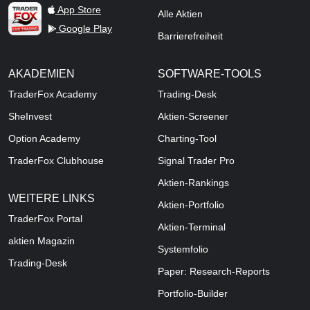
TraderFox Live Trading
App Store
Alle Aktien
Google Play
Barrierefreiheit
AKADEMIEN
SOFTWARE-TOOLS
TraderFox Academy
Trading-Desk
SheInvest
Aktien-Screener
Option Academy
Charting-Tool
TraderFox Clubhouse
Signal Trader Pro
Aktien-Rankings
WEITERE LINKS
Aktien-Portfolio
TraderFox Portal
Aktien-Terminal
aktien Magazin
Systemfolio
Trading-Desk
Paper: Research-Reports
Portfolio-Builder