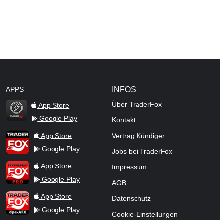
APPS
INFOS
Über TraderFox
App Store
Google Play
Kontakt
TraderFox Flash
TraderFox App
App Store
Vertrag Kündigen
Google Play
Jobs bei TraderFox
TraderFox Pro
App Store
Impressum
Google Play
AGB
TraderFox dpa-AFX ProFeed
App Store
Datenschutz
Google Play
Cookie-Einstellungen