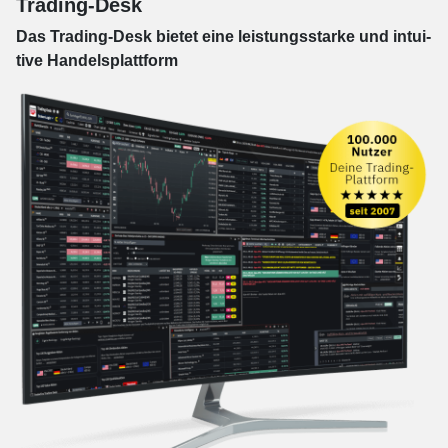
Trading-Desk
Das Trading-
Desk bie­tet eine leis­tungs­star­ke und in­tui­
tive Han­dels­platt­form