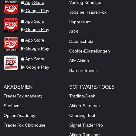
TraderFox App
App Store
Vertrag Kündigen
Google Play
Jobs bei TraderFox
TraderFox Pro
App Store
Impressum
Google Play
AGB
TraderFox dpa-AFX ProFeed
App Store
Datenschutz
Google Play
Cookie-Einstellungen
TraderFox Live Trading
App Store
Alle Aktien
Google Play
Barrierefreiheit
AKADEMIEN
SOFTWARE-TOOLS
TraderFox Academy
Trading-Desk
SheInvest
Aktien-Screener
Option Academy
Charting-Tool
TraderFox Clubhouse
Signal Trader Pro
Aktien-Rankings