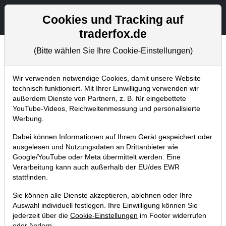
Aktien- und Artikelsuche
Seite
Cookies und Tracking auf
traderfox.de
(Bitte wählen Sie Ihre Cookie-Einstellungen)
Aktuelles
Home
Blog
Aktuelles
Wir verwenden notwendige Cookies, damit unsere Website
technisch funktioniert. Mit Ihrer Einwilligung verwenden wir
außerdem Dienste von Partnern, z. B. für eingebettete
TraderFox Trading-Depots starten
YouTube-Videos, Reichweitenmessung und personalisierte
durch (Vestas und 6 weitere Aktien)
Werbung.
und erreichen neue Allzeithochs!
Dabei können Informationen auf Ihrem Gerät gespeichert oder
ausgelesen und Nutzungsdaten an Drittanbieter wie
14.03.2022 um 10:46 Uhr
|
TraderFox GmbH
Google/YouTube oder Meta übermittelt werden. Eine
Verarbeitung kann auch außerhalb der EU/des EWR
stattfinden.
Sie können alle Dienste akzeptieren, ablehnen oder Ihre
Auswahl individuell festlegen. Ihre Einwilligung können Sie
jederzeit über die
Cookie-Einstellungen
im Footer widerrufen
oder ändern.