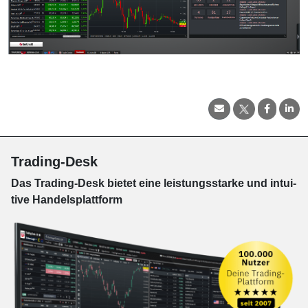
Trading-Desk
Das Trading-
Desk bie­tet eine leis­tungs­star­ke und in­tui­
tive Han­dels­platt­form