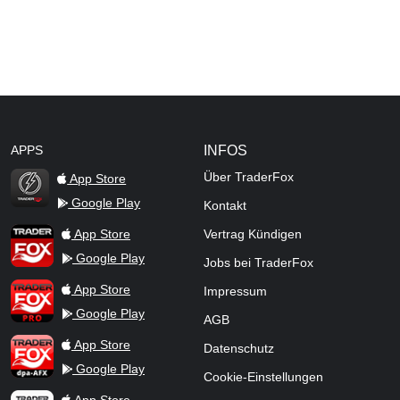
APPS
INFOS
Über TraderFox
App Store
Google Play
Kontakt
TraderFox Flash
TraderFox App
App Store
Vertrag Kündigen
Google Play
Jobs bei TraderFox
TraderFox Pro
App Store
Impressum
Google Play
AGB
TraderFox dpa-AFX ProFeed
App Store
Datenschutz
Google Play
Cookie-Einstellungen
TraderFox Live Trading