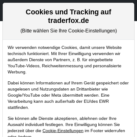
Aktien- und Artikelsuche
Seite
Cookies und Tracking auf
traderfox.de
(Bitte wählen Sie Ihre Cookie-Einstellungen)
Aktuelles
Home
Blog
Aktuelles
Wir verwenden notwendige Cookies, damit unsere Website
technisch funktioniert. Mit Ihrer Einwilligung verwenden wir
außerdem Dienste von Partnern, z. B. für eingebettete
TraderFox Trading-Desk V 2.35: News-
YouTube-Videos, Reichweitenmessung und personalisierte
Terminal mit Echtzeit-Nachrichten
Werbung.
(NEU: Reuters)
Dabei können Informationen auf Ihrem Gerät gespeichert oder
ausgelesen und Nutzungsdaten an Drittanbieter wie
16.07.2015 um 19:29 Uhr
|
TraderFox GmbH
Google/YouTube oder Meta übermittelt werden. Eine
Verarbeitung kann auch außerhalb der EU/des EWR
stattfinden.
Sie können alle Dienste akzeptieren, ablehnen oder Ihre
Auswahl individuell festlegen. Ihre Einwilligung können Sie
jederzeit über die
Cookie-Einstellungen
im Footer widerrufen
oder ändern.