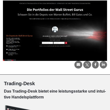
Trading-Desk
Das Trading-
Desk bie­tet eine leis­tungs­star­ke und in­tui­
tive Han­dels­platt­form