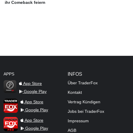
ihr Comeback feiern
APPS
INFOS
Über TraderFox
App Store
Google Play
Kontakt
TraderFox Flash
TraderFox App
App Store
Vertrag Kündigen
Google Play
Jobs bei TraderFox
TraderFox Pro
App Store
Impressum
Google Play
AGB