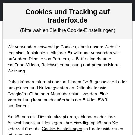
Aktien- und Artikelsuche
Seite
Cookies und Tracking auf
traderfox.de
(Bitte wählen Sie Ihre Cookie-Einstellungen)
Aktuelles
Home
Blog
Aktuelles
Wir verwenden notwendige Cookies, damit unsere Website
technisch funktioniert. Mit Ihrer Einwilligung verwenden wir
außerdem Dienste von Partnern, z. B. für eingebettete
TraderFox veröffentlicht Depots von
YouTube-Videos, Reichweitenmessung und personalisierte
Warren Buffett und 21 weiteren
Werbung.
Milliardären
Dabei können Informationen auf Ihrem Gerät gespeichert oder
ausgelesen und Nutzungsdaten an Drittanbieter wie
15.04.2017 um 22:14 Uhr
|
TraderFox GmbH
Google/YouTube oder Meta übermittelt werden. Eine
Verarbeitung kann auch außerhalb der EU/des EWR
stattfinden.
Sie können alle Dienste akzeptieren, ablehnen oder Ihre
Auswahl individuell festlegen. Ihre Einwilligung können Sie
jederzeit über die
Cookie-Einstellungen
im Footer widerrufen
oder ändern.