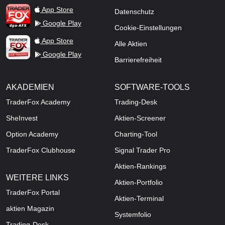
TraderFox dpa-AFX ProFeed
App Store
Datenschutz
Google Play
Cookie-Einstellungen
TraderFox Live Trading
App Store
Alle Aktien
Google Play
Barrierefreiheit
AKADEMIEN
SOFTWARE-TOOLS
TraderFox Academy
Trading-Desk
SheInvest
Aktien-Screener
Option Academy
Charting-Tool
TraderFox Clubhouse
Signal Trader Pro
Aktien-Rankings
WEITERE LINKS
Aktien-Portfolio
TraderFox Portal
Aktien-Terminal
aktien Magazin
Systemfolio
Trading-Desk