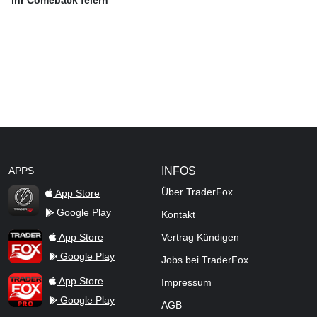
ihr Comeback feiern
APPS
INFOS
Über TraderFox
App Store
Google Play
Kontakt
TraderFox Flash
TraderFox App
App Store
Vertrag Kündigen
Google Play
Jobs bei TraderFox
TraderFox Pro
App Store
Impressum
Google Play
AGB