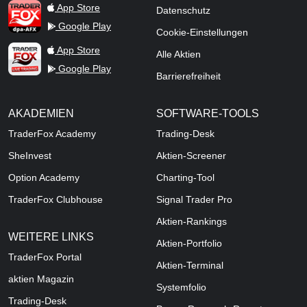
TraderFox dpa-AFX ProFeed
App Store
Datenschutz
Google Play
Cookie-Einstellungen
TraderFox Live Trading
App Store
Alle Aktien
Google Play
Barrierefreiheit
AKADEMIEN
SOFTWARE-TOOLS
TraderFox Academy
Trading-Desk
SheInvest
Aktien-Screener
Option Academy
Charting-Tool
TraderFox Clubhouse
Signal Trader Pro
Aktien-Rankings
WEITERE LINKS
Aktien-Portfolio
TraderFox Portal
Aktien-Terminal
aktien Magazin
Systemfolio
Trading-Desk