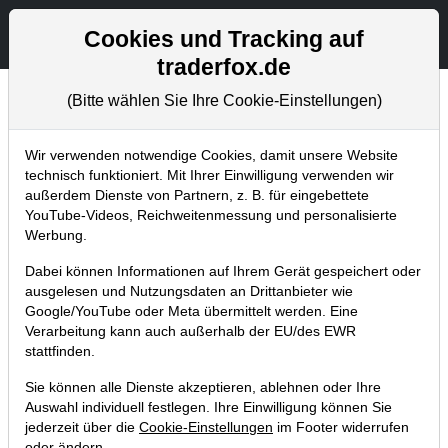
Aktien- und Artikelsuche
Seite
Cookies und Tracking auf
traderfox.de
(Bitte wählen Sie Ihre Cookie-Einstellungen)
Aktuelles
Home
Blog
Aktuelles
Wir verwenden notwendige Cookies, damit unsere Website
technisch funktioniert. Mit Ihrer Einwilligung verwenden wir
außerdem Dienste von Partnern, z. B. für eingebettete
TraderFox veröffentlicht
YouTube-Videos, Reichweitenmessung und personalisierte
"Tenbagger-Favoriten": PDF mit
Werbung.
Top-10-Aktien
Dabei können Informationen auf Ihrem Gerät gespeichert oder
ausgelesen und Nutzungsdaten an Drittanbieter wie
22.04.2023 um 11:12 Uhr
|
TraderFox GmbH
Google/YouTube oder Meta übermittelt werden. Eine
Verarbeitung kann auch außerhalb der EU/des EWR
stattfinden.
Sie können alle Dienste akzeptieren, ablehnen oder Ihre
Auswahl individuell festlegen. Ihre Einwilligung können Sie
jederzeit über die
Cookie-Einstellungen
im Footer widerrufen
oder ändern.