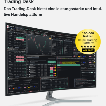
Trading-Desk
Das Trading-
Desk bie­tet eine leis­tungs­star­ke und in­tui­
tive Han­dels­platt­form