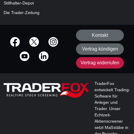
Stillhalter-Depot
Die Trader-Zeitung
Kontakt
offizielle Social Media-Accounts
Vertrag kündigen
Vertrag widerrufen
TraderFox
entwickelt Trading-
Software für
Anleger und
Trader. Unser
Echtzeit-
Aktienscreener
setzt Maßstäbe in
der Branche.