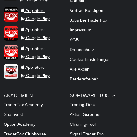
Kontakt
TraderFox Flash
TraderFox App
App Store
Vertrag Kündigen
Google Play
Jobs bei TraderFox
TraderFox Pro
App Store
Impressum
Google Play
AGB
TraderFox dpa-AFX ProFeed
App Store
Datenschutz
Google Play
Cookie-Einstellungen
TraderFox Live Trading
App Store
Alle Aktien
Google Play
Barrierefreiheit
AKADEMIEN
SOFTWARE-TOOLS
TraderFox Academy
Trading-Desk
SheInvest
Aktien-Screener
Option Academy
Charting-Tool
TraderFox Clubhouse
Signal Trader Pro