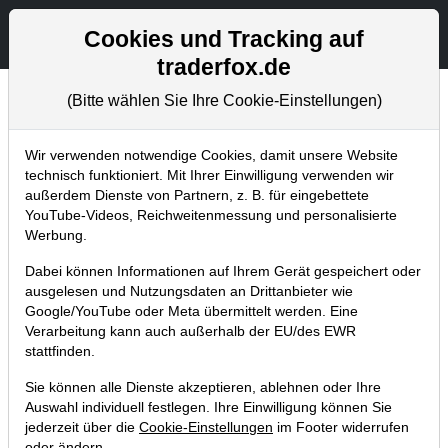
Aktien- und Artikelsuche
Seite
Cookies und Tracking auf
traderfox.de
(Bitte wählen Sie Ihre Cookie-Einstellungen)
Aktuelles
Home
Blog
Aktuelles
Wir verwenden notwendige Cookies, damit unsere Website
technisch funktioniert. Mit Ihrer Einwilligung verwenden wir
außerdem Dienste von Partnern, z. B. für eingebettete
TRADERS`Camp: Ausbildung
YouTube-Videos, Reichweitenmessung und personalisierte
von Trader-Profis erhalten!
Werbung.
Dabei können Informationen auf Ihrem Gerät gespeichert oder
03.04.2018 um 10:59 Uhr
|
TraderFox GmbH
ausgelesen und Nutzungsdaten an Drittanbieter wie
Google/YouTube oder Meta übermittelt werden. Eine
Verarbeitung kann auch außerhalb der EU/des EWR
stattfinden.
Sie können alle Dienste akzeptieren, ablehnen oder Ihre
Auswahl individuell festlegen. Ihre Einwilligung können Sie
jederzeit über die
Cookie-Einstellungen
im Footer widerrufen
oder ändern.