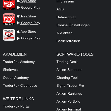
TraderFox Pro
App Store
Impressum
Google Play
AGB
TraderFox dpa-AFX ProFeed
App Store
Datenschutz
Google Play
Cookie-Einstellungen
TraderFox Live Trading
App Store
Alle Aktien
Google Play
Barrierefreiheit
AKADEMIEN
SOFTWARE-TOOLS
TraderFox Academy
Trading-Desk
SheInvest
Aktien-Screener
Option Academy
Charting-Tool
TraderFox Clubhouse
Signal Trader Pro
Aktien-Rankings
WEITERE LINKS
Aktien-Portfolio
TraderFox Portal
Aktien-Terminal