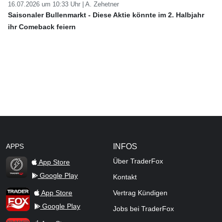
16.07.2026 um 10:33 Uhr |
A. Zehetner
Saisonaler Bullenmarkt - Diese Aktie könnte im 2. Halbjahr
ihr Comeback feiern
APPS
INFOS
Über TraderFox
App Store
Google Play
Kontakt
TraderFox Flash
TraderFox App
App Store
Vertrag Kündigen
Google Play
Jobs bei TraderFox