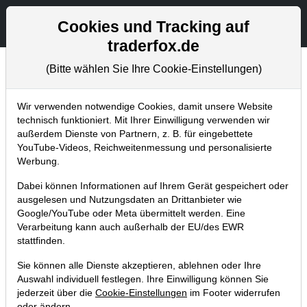
Aktien- und Artikelsuche
Seite
Cookies und Tracking auf
traderfox.de
(Bitte wählen Sie Ihre Cookie-Einstellungen)
Aktuelles
Home
Blog
Aktuelles
Wir verwenden notwendige Cookies, damit unsere Website
technisch funktioniert. Mit Ihrer Einwilligung verwenden wir
außerdem Dienste von Partnern, z. B. für eingebettete
Trading-Musterdepot USA erreicht
YouTube-Videos, Reichweitenmessung und personalisierte
+60 % seit Jahresanfang
Werbung.
16.12.2020 um 22:56 Uhr
|
TraderFox GmbH
Dabei können Informationen auf Ihrem Gerät gespeichert oder
ausgelesen und Nutzungsdaten an Drittanbieter wie
Google/YouTube oder Meta übermittelt werden. Eine
Verarbeitung kann auch außerhalb der EU/des EWR
stattfinden.
Sie können alle Dienste akzeptieren, ablehnen oder Ihre
Auswahl individuell festlegen. Ihre Einwilligung können Sie
jederzeit über die
Cookie-Einstellungen
im Footer widerrufen
oder ändern.