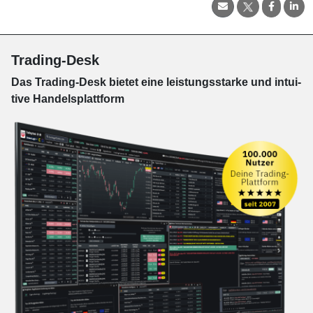
Trading-Desk
Das Trading-
Desk bie­tet eine leis­tungs­star­ke und in­tui­
tive Han­dels­platt­form