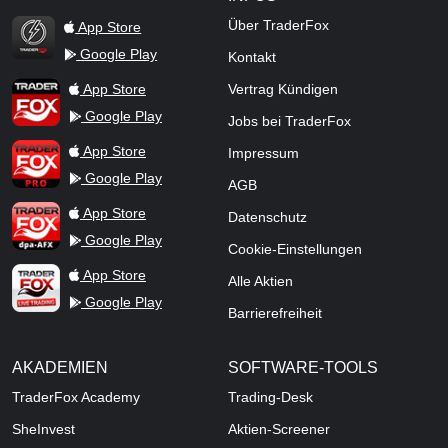
Über TraderFox
App Store
Google Play
Kontakt
TraderFox Flash
TraderFox App
App Store
Vertrag Kündigen
Google Play
Jobs bei TraderFox
TraderFox Pro
App Store
Impressum
Google Play
AGB
TraderFox dpa-AFX ProFeed
App Store
Datenschutz
Google Play
Cookie-Einstellungen
TraderFox Live Trading
App Store
Alle Aktien
Google Play
Barrierefreiheit
AKADEMIEN
SOFTWARE-TOOLS
TraderFox Academy
Trading-Desk
SheInvest
Aktien-Screener