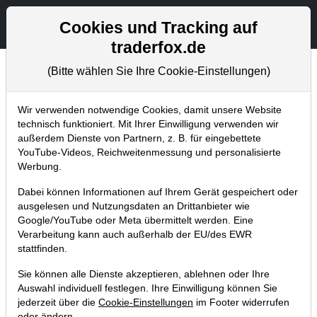
Aktien- und Artikelsuche
Seite
Cookies und Tracking auf
traderfox.de
(Bitte wählen Sie Ihre Cookie-Einstellungen)
Aktuelles
Home
Blog
Aktuelles
Wir verwenden notwendige Cookies, damit unsere Website
technisch funktioniert. Mit Ihrer Einwilligung verwenden wir
außerdem Dienste von Partnern, z. B. für eingebettete
Umschichtungen in 4 TraderFox-
YouTube-Videos, Reichweitenmessung und personalisierte
Indizes: Diese Aktien kommen rein
Werbung.
bzw. fliegen raus!
Dabei können Informationen auf Ihrem Gerät gespeichert oder
ausgelesen und Nutzungsdaten an Drittanbieter wie
28.12.2016 um 23:57 Uhr
|
TraderFox GmbH
Google/YouTube oder Meta übermittelt werden. Eine
Verarbeitung kann auch außerhalb der EU/des EWR
stattfinden.
Sie können alle Dienste akzeptieren, ablehnen oder Ihre
Auswahl individuell festlegen. Ihre Einwilligung können Sie
jederzeit über die
Cookie-Einstellungen
im Footer widerrufen
oder ändern.