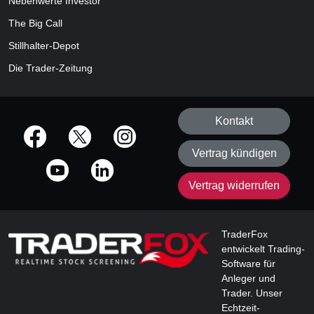
Nebenwerte Investor
The Big Call
Stillhalter-Depot
Die Trader-Zeitung
Kontakt
offizielle Social Media-Accounts
Vertrag kündigen
Vertrag widerrufen
TraderFox
entwickelt Trading-
Software für
Anleger und
Trader. Unser
Echtzeit-