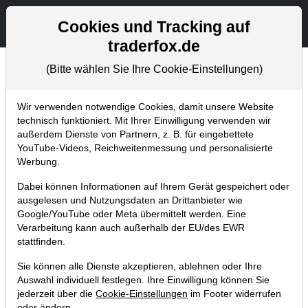
Aktien- und Artikelsuche
Seite
Cookies und Tracking auf
traderfox.de
(Bitte wählen Sie Ihre Cookie-Einstellungen)
Aktuelles
Home
Blog
Aktuelles
Wir verwenden notwendige Cookies, damit unsere Website
technisch funktioniert. Mit Ihrer Einwilligung verwenden wir
außerdem Dienste von Partnern, z. B. für eingebettete
Von diesen 3 Aktien (u.a. Trend
YouTube-Videos, Reichweitenmessung und personalisierte
Roboterküche) profitiert derzeit der
Werbung.
QIX Deutschland!
Dabei können Informationen auf Ihrem Gerät gespeichert oder
ausgelesen und Nutzungsdaten an Drittanbieter wie
19.07.2017 um 19:33 Uhr
|
TraderFox GmbH
Google/YouTube oder Meta übermittelt werden. Eine
Verarbeitung kann auch außerhalb der EU/des EWR
stattfinden.
Sie können alle Dienste akzeptieren, ablehnen oder Ihre
Auswahl individuell festlegen. Ihre Einwilligung können Sie
jederzeit über die
Cookie-Einstellungen
im Footer widerrufen
oder ändern.