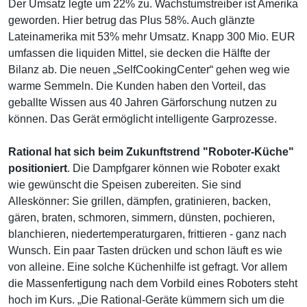
Der Umsatz legte um 22% zu. Wachstumstreiber ist Amerika
geworden. Hier betrug das Plus 58%. Auch glänzte
Lateinamerika mit 53% mehr Umsatz. Knapp 300 Mio. EUR
umfassen die liquiden Mittel, sie decken die Hälfte der
Bilanz ab. Die neuen „SelfCookingCenter“ gehen weg wie
warme Semmeln. Die Kunden haben den Vorteil, das
geballte Wissen aus 40 Jahren Gärforschung nutzen zu
können. Das Gerät ermöglicht intelligente Garprozesse.
Rational hat sich beim Zukunftstrend "Roboter-Küche"
positioniert
. Die Dampfgarer können wie Roboter exakt
wie gewünscht die Speisen zubereiten. Sie sind
Alleskönner: Sie grillen, dämpfen, gratinieren, backen,
gären, braten, schmoren, simmern, dünsten, pochieren,
blanchieren, niedertemperaturgaren, frittieren - ganz nach
Wunsch. Ein paar Tasten drücken und schon läuft es wie
von alleine. Eine solche Küchenhilfe ist gefragt. Vor allem
die Massenfertigung nach dem Vorbild eines Roboters steht
hoch im Kurs. „Die Rational-Geräte kümmern sich um die