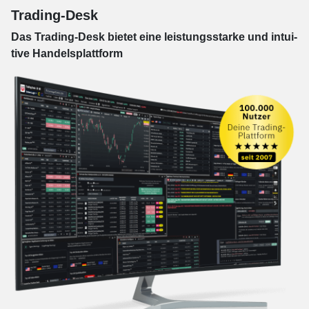
Trading-Desk
Das Trading-
Desk bie­tet eine leis­tungs­star­ke und in­tui­
tive Han­dels­platt­form