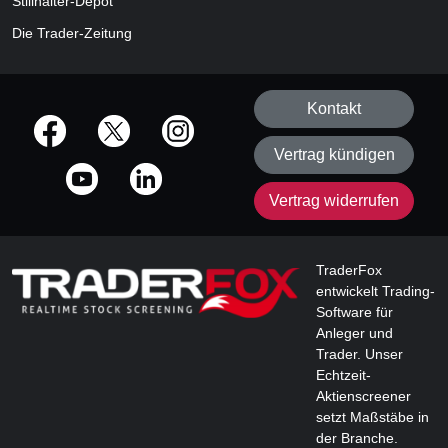
Stillhalter-Depot
Die Trader-Zeitung
Kontakt
offizielle Social Media-Accounts
Vertrag kündigen
Vertrag widerrufen
TraderFox
entwickelt Trading-
Software für
Anleger und
Trader. Unser
Echtzeit-
Aktienscreener
setzt Maßstäbe in
der Branche.