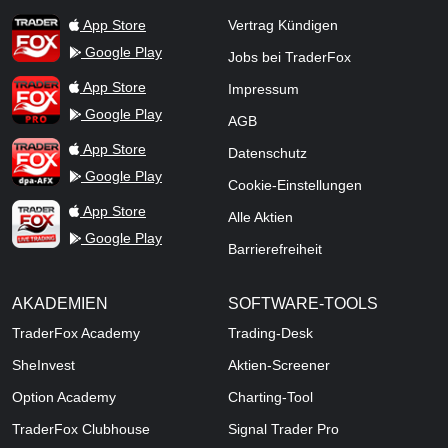
TraderFox Flash
TraderFox App
App Store
Vertrag Kündigen
Google Play
Jobs bei TraderFox
TraderFox Pro
App Store
Impressum
Google Play
AGB
TraderFox dpa-AFX ProFeed
App Store
Datenschutz
Google Play
Cookie-Einstellungen
TraderFox Live Trading
App Store
Alle Aktien
Google Play
Barrierefreiheit
AKADEMIEN
SOFTWARE-TOOLS
TraderFox Academy
Trading-Desk
SheInvest
Aktien-Screener
Option Academy
Charting-Tool
TraderFox Clubhouse
Signal Trader Pro