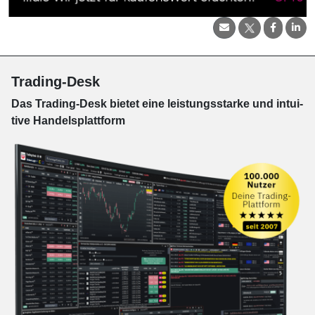
Trading-Desk
Das Trading-
Desk bie­tet eine leis­tungs­star­ke und in­tui­
tive Han­dels­platt­form