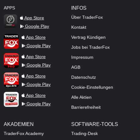
APPS
INFOS
Über TraderFox
App Store
Google Play
Kontakt
TraderFox Flash
TraderFox App
App Store
Vertrag Kündigen
Google Play
Jobs bei TraderFox
TraderFox Pro
App Store
Impressum
Google Play
AGB
TraderFox dpa-AFX ProFeed
App Store
Datenschutz
Google Play
Cookie-Einstellungen
TraderFox Live Trading
App Store
Alle Aktien
Google Play
Barrierefreiheit
AKADEMIEN
SOFTWARE-TOOLS
TraderFox Academy
Trading-Desk