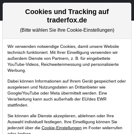
Aktien- und Artikelsuche
Seite
Cookies und Tracking auf
traderfox.de
(Bitte wählen Sie Ihre Cookie-Einstellungen)
Börsenmagazine
Home
Blog
Börsenmagazine
Wir verwenden notwendige Cookies, damit unsere Website
technisch funktioniert. Mit Ihrer Einwilligung verwenden wir
außerdem Dienste von Partnern, z. B. für eingebettete
6 Aktien von Warren Buffett, die wir
YouTube-Videos, Reichweitenmessung und personalisierte
jetzt für kaufenswert erachten
Werbung.
13.02.2018 um 11:19 Uhr
|
TraderFox GmbH
Dabei können Informationen auf Ihrem Gerät gespeichert oder
ausgelesen und Nutzungsdaten an Drittanbieter wie
Google/YouTube oder Meta übermittelt werden. Eine
Verarbeitung kann auch außerhalb der EU/des EWR
stattfinden.
Sie können alle Dienste akzeptieren, ablehnen oder Ihre
Auswahl individuell festlegen. Ihre Einwilligung können Sie
jederzeit über die
Cookie-Einstellungen
im Footer widerrufen
oder ändern.