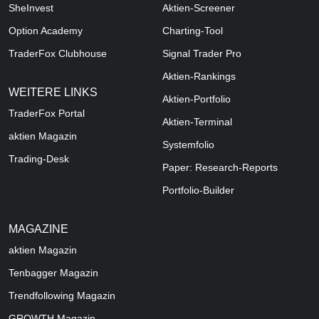
SheInvest
Aktien-Screener
Option Academy
Charting-Tool
TraderFox Clubhouse
Signal Trader Pro
Aktien-Rankings
WEITERE LINKS
Aktien-Portfolio
TraderFox Portal
Aktien-Terminal
aktien Magazin
Systemfolio
Trading-Desk
Paper: Research-Reports
Portfolio-Builder
MAGAZINE
aktien
Magazin
Tenbagger Magazin
Trendfollowing Magazin
GROWTH
Magazin