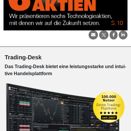
Trading-Desk
Das Trading-
Desk bie­tet eine leis­tungs­star­ke und in­tui­
tive Han­dels­platt­form