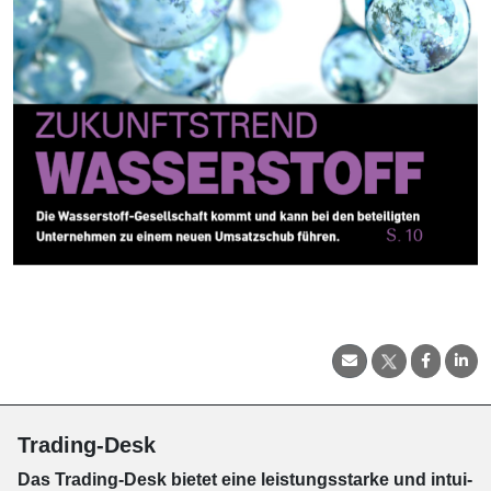
Trading-Desk
Das Trading-
Desk bie­tet eine leis­tungs­star­ke und in­tui­