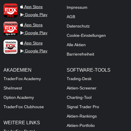
TraderFox Pro
App Store
Impressum
Google Play
AGB
TraderFox dpa-AFX ProFeed
App Store
Datenschutz
Google Play
Cookie-Einstellungen
TraderFox Live Trading
App Store
Alle Aktien
Google Play
Barrierefreiheit
AKADEMIEN
SOFTWARE-TOOLS
TraderFox Academy
Trading-Desk
SheInvest
Aktien-Screener
Option Academy
Charting-Tool
TraderFox Clubhouse
Signal Trader Pro
Aktien-Rankings
WEITERE LINKS
Aktien-Portfolio