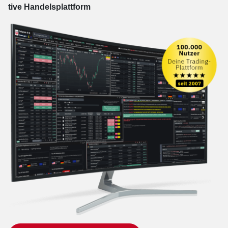
tive Han­dels­platt­form