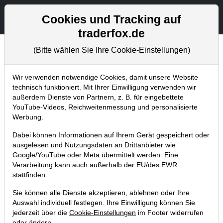
Aktien- und Artikelsuche
Seite
Cookies und Tracking auf
traderfox.de
(Bitte wählen Sie Ihre Cookie-Einstellungen)
Börsenmagazine
Home
Blog
Börsenmagazine
Wir verwenden notwendige Cookies, damit unsere Website
technisch funktioniert. Mit Ihrer Einwilligung verwenden wir
außerdem Dienste von Partnern, z. B. für eingebettete
aktien Magazin #03: 5 Aktien für die
YouTube-Videos, Reichweitenmessung und personalisierte
Wasserstoff-Gesellschaft!
Werbung.
09.03.2019 um 12:21 Uhr
|
TraderFox GmbH
Dabei können Informationen auf Ihrem Gerät gespeichert oder
ausgelesen und Nutzungsdaten an Drittanbieter wie
Google/YouTube oder Meta übermittelt werden. Eine
Verarbeitung kann auch außerhalb der EU/des EWR
stattfinden.
Sie können alle Dienste akzeptieren, ablehnen oder Ihre
Auswahl individuell festlegen. Ihre Einwilligung können Sie
jederzeit über die
Cookie-Einstellungen
im Footer widerrufen
oder ändern.