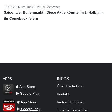
16.07.2026 um 10:33 Uhr |
A. Zehetner
Saisonaler Bullenmarkt - Diese Aktie könnte im 2. Halbjahr
ihr Comeback feiern
APPS
INFOS
Über TraderFox
App Store
Google Play
Kontakt
TraderFox Flash
TraderFox App
App Store
Vertrag Kündigen
Google Play
Jobs bei TraderFox