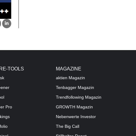
RE-TOOLS
MAGAZINE
sk
aktien
Magazin
eener
Tenbagger Magazin
ool
Trendfollowing Magazin
der Pro
GROWTH
Magazin
kings
Nebenwerte Investor
folio
The Big Call