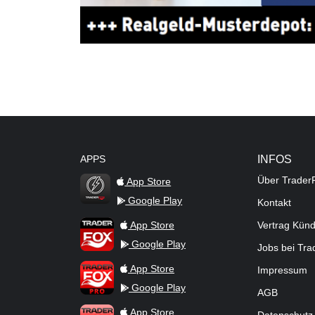
APPS
INFOS
Über Trader
App Store
Google Play
Kontakt
TraderFox Flash
TraderFox App
App Store
Vertrag Kün
Google Play
Jobs bei Tr
TraderFox Pro
App Store
Impressum
Google Play
AGB
TraderFox dpa-AFX ProFeed
App Store