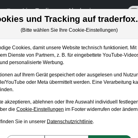
re
Live-Trading
Akademie
off
okies und Tracking auf traderfox
(Bitte wählen Sie Ihre Cookie-Einstellungen)
ige Cookies, damit unsere Website technisch funktioniert. Mit 
m Dienste von Partnern, z. B. für eingebettete YouTube-Video
nd personalisierte Werbung.
 / 2021: Vier Dauerläufe
ionen auf Ihrem Gerät gespeichert oder ausgelesen und Nutzu
gle/YouTube oder Meta übermittelt werden. Eine Verarbeitung 
inden.
e akzeptieren, ablehnen oder Ihre Auswahl individuell festlegen
über die
Cookie-Einstellungen
im Footer widerrufen oder ändern
 finden Sie in unserer
Datenschutzrichtlinie
.