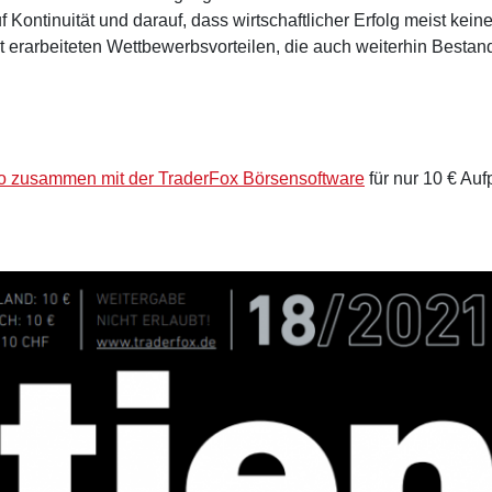
f Kontinuität und darauf, dass wirtschaftlicher Erfolg meist kein
rt erarbeiteten Wettbewerbsvorteilen, die auch weiterhin Bestan
 zusammen mit der TraderFox Börsensoftware
für nur 10 € Aufp