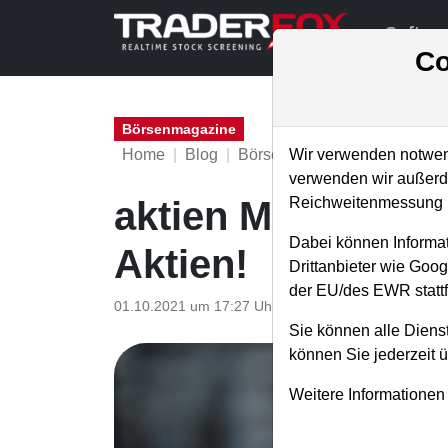
Softwa
Co
Börsenmagazine
Home
Blog
Börsenmagazine
Wir verwenden notwend
verwenden wir außerde
Reichweitenmessung u
aktien Magazin 18
Dabei können Informat
Aktien!
Drittanbieter wie Goo
der EU/des EWR stattf
01.10.2021 um 17:27 Uhr
|
TraderFox GmbH
Sie können alle Dienst
können Sie jederzeit 
Weitere Informationen