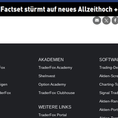
AKADEMIEN
SOFTWA
Fox
TraderFox Academy
Trading-De
SheInvest
Aktien-Scr
digen
Option Academy
Charting-T
aderFox
TraderFox Clubhouse
Signal Tra
Aktien-Ran
WEITERE LINKS
Aktien-Port
TraderFox Portal