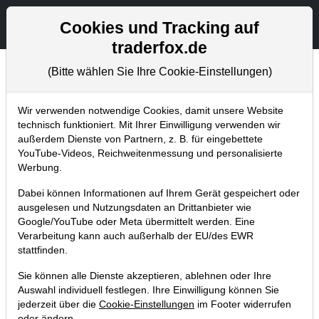
Aktien- und Artikelsuche
Seite
Cookies und Tracking auf
traderfox.de
(Bitte wählen Sie Ihre Cookie-Einstellungen)
Börsenmagazine
Home
Blog
Börsenmagazine
Wir verwenden notwendige Cookies, damit unsere Website
technisch funktioniert. Mit Ihrer Einwilligung verwenden wir
außerdem Dienste von Partnern, z. B. für eingebettete
aktien Magazin Nr. 01 / 2018: 5
YouTube-Videos, Reichweitenmessung und personalisierte
Aktien als sprudelnde
Werbung.
Einnahmequelle
Dabei können Informationen auf Ihrem Gerät gespeichert oder
ausgelesen und Nutzungsdaten an Drittanbieter wie
07.01.2018 um 13:42 Uhr
|
TraderFox GmbH
Google/YouTube oder Meta übermittelt werden. Eine
Verarbeitung kann auch außerhalb der EU/des EWR
stattfinden.
Sie können alle Dienste akzeptieren, ablehnen oder Ihre
Auswahl individuell festlegen. Ihre Einwilligung können Sie
jederzeit über die
Cookie-Einstellungen
im Footer widerrufen
oder ändern.