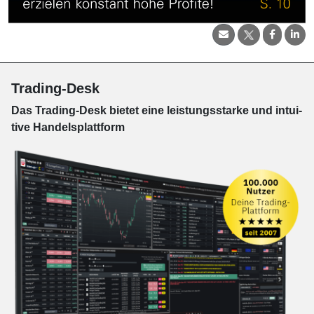
Trading-Desk
Das Trading-
Desk bie­tet eine leis­tungs­star­ke und in­tui­
tive Han­dels­platt­form