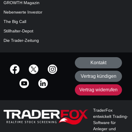
GROWTH
Magazin
Nebenwerte Investor
The Big Call
Stillhalter-Depot
Die Trader-Zeitung
Kontakt
offizielle Social Media-Accounts
Vertrag kündigen
Vertrag widerrufen
TraderFox
entwickelt Trading-
Software für
Anleger und