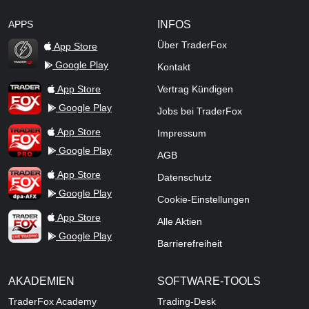
APPS
INFOS
Über TraderFox
App Store
Google Play
Kontakt
TraderFox Flash
TraderFox App
App Store
Vertrag Kündigen
Google Play
Jobs bei TraderFox
TraderFox Pro
App Store
Impressum
Google Play
AGB
TraderFox dpa-AFX ProFeed
App Store
Datenschutz
Google Play
Cookie-Einstellungen
TraderFox Live Trading
App Store
Alle Aktien
Google Play
Barrierefreiheit
AKADEMIEN
SOFTWARE-TOOLS
TraderFox Academy
Trading-Desk