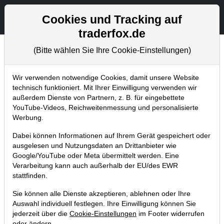
Aktien- und Artikelsuche
Seite
Cookies und Tracking auf
traderfox.de
(Bitte wählen Sie Ihre Cookie-Einstellungen)
Börsenmagazine
Home
Blog
Börsenmagazine
Wir verwenden notwendige Cookies, damit unsere Website
technisch funktioniert. Mit Ihrer Einwilligung verwenden wir
außerdem Dienste von Partnern, z. B. für eingebettete
aktien Magazin Nr. 03 / 2022:
YouTube-Videos, Reichweitenmessung und personalisierte
Expedia-Aktie startet Rally!
Werbung.
26.02.2022 um 18:51 Uhr
|
TraderFox GmbH
Dabei können Informationen auf Ihrem Gerät gespeichert oder
ausgelesen und Nutzungsdaten an Drittanbieter wie
Google/YouTube oder Meta übermittelt werden. Eine
Verarbeitung kann auch außerhalb der EU/des EWR
stattfinden.
Sie können alle Dienste akzeptieren, ablehnen oder Ihre
Auswahl individuell festlegen. Ihre Einwilligung können Sie
jederzeit über die
Cookie-Einstellungen
im Footer widerrufen
oder ändern.