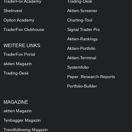
TraderFox Academy
Trading-Desk
SheInvest
Aktien-Screener
Option Academy
Charting-Tool
TraderFox Clubhouse
Signal Trader Pro
Aktien-Rankings
WEITERE LINKS
Aktien-Portfolio
TraderFox Portal
Aktien-Terminal
aktien Magazin
Systemfolio
Trading-Desk
Paper: Research-Reports
Portfolio-Builder
MAGAZINE
aktien
Magazin
Tenbagger Magazin
Trendfollowing Magazin