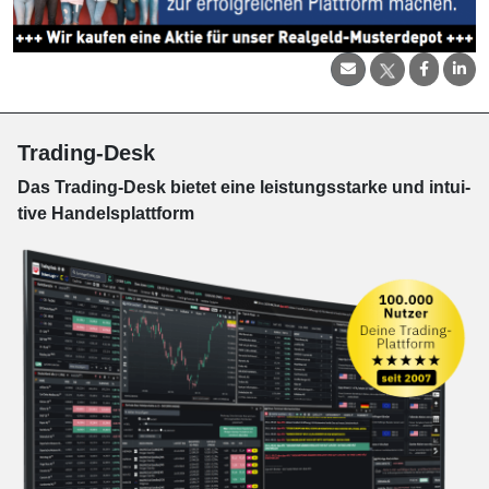
Trading-Desk
Das Trading-
Desk bie­tet eine leis­tungs­star­ke und in­tui­
tive Han­dels­platt­form