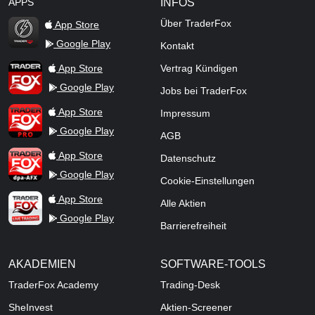
APPS
INFOS
Über TraderFox
App Store
Google Play
Kontakt
TraderFox Flash
TraderFox App
App Store
Vertrag Kündigen
Google Play
Jobs bei TraderFox
TraderFox Pro
App Store
Impressum
Google Play
AGB
TraderFox dpa-AFX ProFeed
App Store
Datenschutz
Google Play
Cookie-Einstellungen
TraderFox Live Trading
App Store
Alle Aktien
Google Play
Barrierefreiheit
AKADEMIEN
SOFTWARE-TOOLS
TraderFox Academy
Trading-Desk
SheInvest
Aktien-Screener