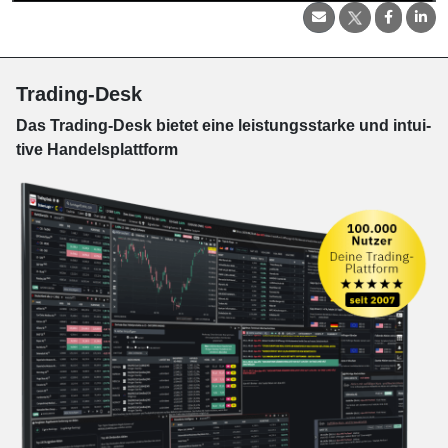
Trading-Desk
Das Trading-
Desk bie­tet eine leis­tungs­star­ke und in­tui­
tive Han­dels­platt­form