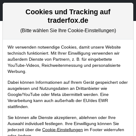
Aktien- und Artikelsuche
Seite
Cookies und Tracking auf
traderfox.de
(Bitte wählen Sie Ihre Cookie-Einstellungen)
Börsenmagazine
Home
Blog
Börsenmagazine
Wir verwenden notwendige Cookies, damit unsere Website
technisch funktioniert. Mit Ihrer Einwilligung verwenden wir
außerdem Dienste von Partnern, z. B. für eingebettete
aktien Magazin Nr. 07 / 2021:
YouTube-Videos, Reichweitenmessung und personalisierte
Hausbauer-Value-Aktien und
Werbung.
Space-Trend!
Dabei können Informationen auf Ihrem Gerät gespeichert oder
ausgelesen und Nutzungsdaten an Drittanbieter wie
18.04.2021 um 20:07 Uhr
|
TraderFox GmbH
Google/YouTube oder Meta übermittelt werden. Eine
Verarbeitung kann auch außerhalb der EU/des EWR
stattfinden.
Sie können alle Dienste akzeptieren, ablehnen oder Ihre
Auswahl individuell festlegen. Ihre Einwilligung können Sie
jederzeit über die
Cookie-Einstellungen
im Footer widerrufen
oder ändern.