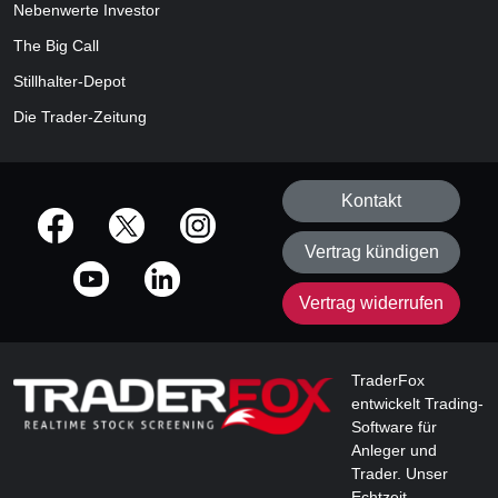
Nebenwerte Investor
The Big Call
Stillhalter-Depot
Die Trader-Zeitung
Kontakt
offizielle Social Media-Accounts
Vertrag kündigen
Vertrag widerrufen
TraderFox
entwickelt Trading-
Software für
Anleger und
Trader. Unser
Echtzeit-