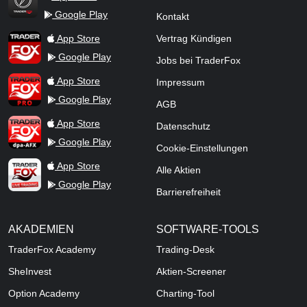
Google Play
Kontakt
TraderFox Flash
TraderFox App
App Store
Vertrag Kündigen
Google Play
Jobs bei TraderFox
TraderFox Pro
App Store
Impressum
Google Play
AGB
TraderFox dpa-AFX ProFeed
App Store
Datenschutz
Google Play
Cookie-Einstellungen
TraderFox Live Trading
App Store
Alle Aktien
Google Play
Barrierefreiheit
AKADEMIEN
SOFTWARE-TOOLS
TraderFox Academy
Trading-Desk
SheInvest
Aktien-Screener
Option Academy
Charting-Tool