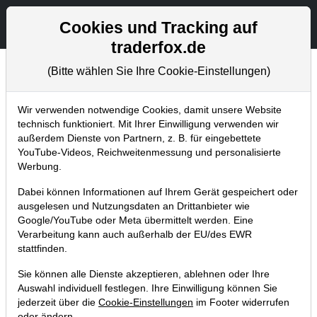
Aktien- und Artikelsuche
Seite
Cookies und Tracking auf
traderfox.de
(Bitte wählen Sie Ihre Cookie-Einstellungen)
Börsenmagazine
Home
Blog
Börsenmagazine
Wir verwenden notwendige Cookies, damit unsere Website
technisch funktioniert. Mit Ihrer Einwilligung verwenden wir
außerdem Dienste von Partnern, z. B. für eingebettete
aktien Magazin Nr. 12: Diese
YouTube-Videos, Reichweitenmessung und personalisierte
Firmen realisieren den Online-
Werbung.
Supermarkt!
Dabei können Informationen auf Ihrem Gerät gespeichert oder
ausgelesen und Nutzungsdaten an Drittanbieter wie
14.07.2018 um 11:13 Uhr
|
TraderFox GmbH
Google/YouTube oder Meta übermittelt werden. Eine
Verarbeitung kann auch außerhalb der EU/des EWR
stattfinden.
Sie können alle Dienste akzeptieren, ablehnen oder Ihre
Auswahl individuell festlegen. Ihre Einwilligung können Sie
jederzeit über die
Cookie-Einstellungen
im Footer widerrufen
oder ändern.