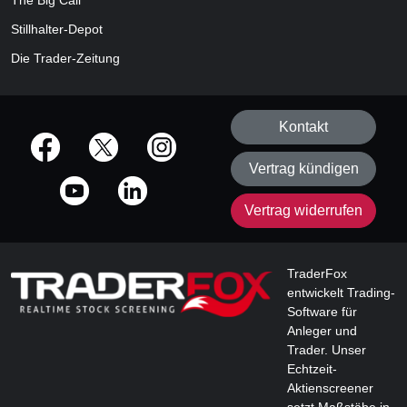
The Big Call
Stillhalter-Depot
Die Trader-Zeitung
Kontakt
offizielle Social Media-Accounts
Vertrag kündigen
Vertrag widerrufen
TraderFox
entwickelt Trading-
Software für
Anleger und
Trader. Unser
Echtzeit-
Aktienscreener
setzt Maßstäbe in