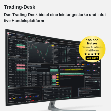
Trading-Desk
Das Trading-
Desk bie­tet eine leis­tungs­star­ke und in­tui­
tive Han­dels­platt­form