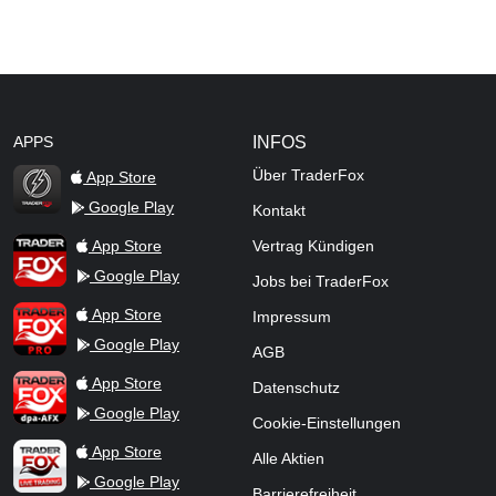
APPS
INFOS
Über TraderFox
App Store
Google Play
Kontakt
TraderFox Flash
TraderFox App
App Store
Vertrag Kündigen
Google Play
Jobs bei TraderFox
TraderFox Pro
App Store
Impressum
Google Play
AGB
TraderFox dpa-AFX ProFeed
App Store
Datenschutz
Google Play
Cookie-Einstellungen
TraderFox Live Trading
App Store
Alle Aktien
Google Play
Barrierefreiheit