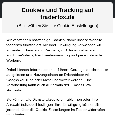
Aktien- und Artikelsuche
Seite
Cookies und Tracking auf
traderfox.de
(Bitte wählen Sie Ihre Cookie-Einstellungen)
Börsenmagazine
Home
Blog
Börsenmagazine
Wir verwenden notwendige Cookies, damit unsere Website
technisch funktioniert. Mit Ihrer Einwilligung verwenden wir
außerdem Dienste von Partnern, z. B. für eingebettete
aktien Magazin Nr. 13: Qualitäts-
YouTube-Videos, Reichweitenmessung und personalisierte
Aktien, die einigermaßen günstig
Werbung.
sind!
Dabei können Informationen auf Ihrem Gerät gespeichert oder
ausgelesen und Nutzungsdaten an Drittanbieter wie
06.07.2020 um 19:25 Uhr
|
TraderFox GmbH
Google/YouTube oder Meta übermittelt werden. Eine
Verarbeitung kann auch außerhalb der EU/des EWR
stattfinden.
Sie können alle Dienste akzeptieren, ablehnen oder Ihre
Auswahl individuell festlegen. Ihre Einwilligung können Sie
jederzeit über die
Cookie-Einstellungen
im Footer widerrufen
oder ändern.