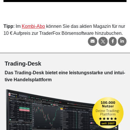
Tipp
: Im
Kombi-Abo
können Sie das aktien Magazin für nur
10 € Aufpreis zur TraderFox Börsensoftware hinzubuchen.
Trading-Desk
Das Trading-
Desk bie­tet eine leis­tungs­star­ke und in­tui­
tive Han­dels­platt­form