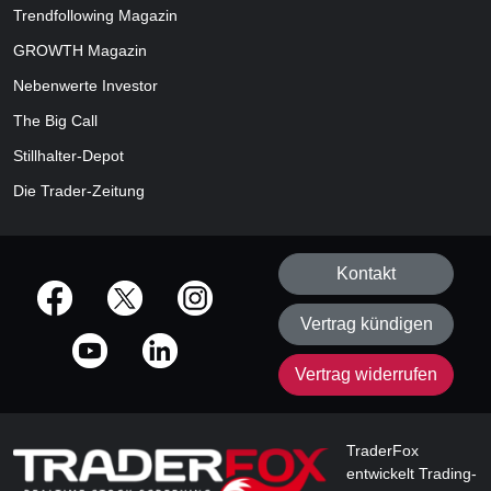
Trendfollowing Magazin
GROWTH
Magazin
Nebenwerte Investor
The Big Call
Stillhalter-Depot
Die Trader-Zeitung
Kontakt
offizielle Social Media-Accounts
Vertrag kündigen
Vertrag widerrufen
TraderFox
entwickelt Trading-