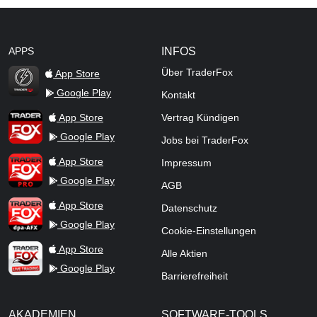
APPS
INFOS
Über TraderFox
App Store
Google Play
Kontakt
TraderFox Flash
TraderFox App
App Store
Vertrag Kündigen
Google Play
Jobs bei TraderFox
TraderFox Pro
App Store
Impressum
Google Play
AGB
TraderFox dpa-AFX ProFeed
App Store
Datenschutz
Google Play
Cookie-Einstellungen
TraderFox Live Trading
App Store
Alle Aktien
Google Play
Barrierefreiheit
AKADEMIEN
SOFTWARE-TOOLS