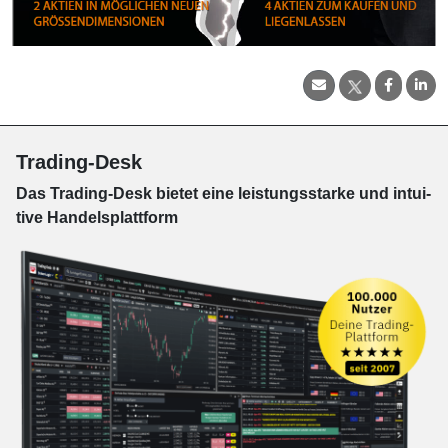
Trading-Desk
Das Trading-
Desk bie­tet eine leis­tungs­star­ke und in­tui­
tive Han­dels­platt­form