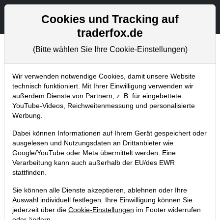
Aktien- und Artikelsuche
Seite
Cookies und Tracking auf
traderfox.de
(Bitte wählen Sie Ihre Cookie-Einstellungen)
Börsenmagazine
Home
Blog
Börsenmagazine
Wir verwenden notwendige Cookies, damit unsere Website
technisch funktioniert. Mit Ihrer Einwilligung verwenden wir
außerdem Dienste von Partnern, z. B. für eingebettete
aktien Magazin Nr. 14: 3D-Drucker-
YouTube-Videos, Reichweitenmessung und personalisierte
Aktien und Musterdepot-Kauforder (7
Werbung.
% Dividendenrendite)
Dabei können Informationen auf Ihrem Gerät gespeichert oder
ausgelesen und Nutzungsdaten an Drittanbieter wie
22.05.2017 um 16:22 Uhr
|
TraderFox GmbH
Google/YouTube oder Meta übermittelt werden. Eine
Verarbeitung kann auch außerhalb der EU/des EWR
stattfinden.
Sie können alle Dienste akzeptieren, ablehnen oder Ihre
Auswahl individuell festlegen. Ihre Einwilligung können Sie
jederzeit über die
Cookie-Einstellungen
im Footer widerrufen
oder ändern.