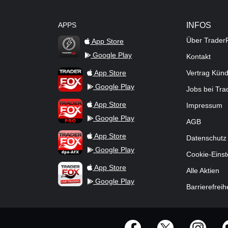
APPS
INFOS
Über Trader
App Store
Google Play
Kontakt
TraderFox Flash
TraderFox App
App Store
Vertrag Kün
Google Play
Jobs bei Tr
TraderFox Pro
App Store
Impressum
Google Play
AGB
TraderFox dpa-AFX ProFeed
App Store
Datenschutz
Google Play
Cookie-Einst
TraderFox Live Trading
App Store
Alle Aktien
Google Play
Barrierefreih
offizielle Social Media-Accounts