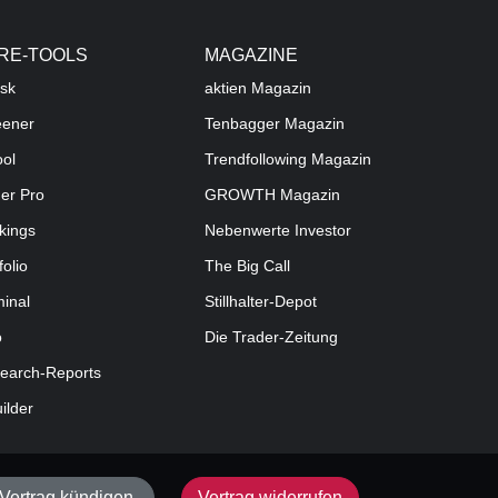
RE-TOOLS
MAGAZINE
sk
aktien
Magazin
eener
Tenbagger Magazin
ool
Trendfollowing Magazin
der Pro
GROWTH
Magazin
kings
Nebenwerte Investor
folio
The Big Call
minal
Stillhalter-Depot
o
Die Trader-Zeitung
earch-Reports
uilder
Vertrag kündigen
Vertrag widerrufen