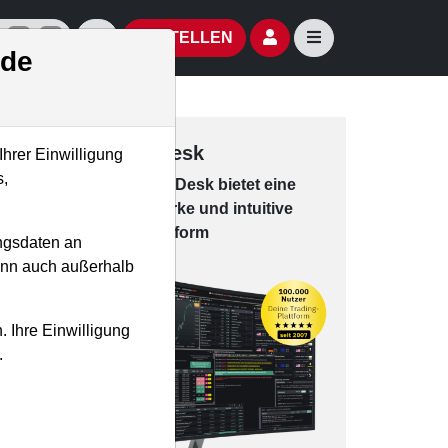
izielle Social Media-Accounts
Aktien- und Artikelsuche öffnen
Seitennavigation öf
BESTELLEN
.de
Trading-Desk
Ihrer Einwilligung
s,
Das Trading-
Desk bie­tet eine
leis­tungs­star­ke und in­tui­tive
Han­dels­platt­form
ngsdaten an
kann auch außerhalb
. Ihre Einwilligung
.