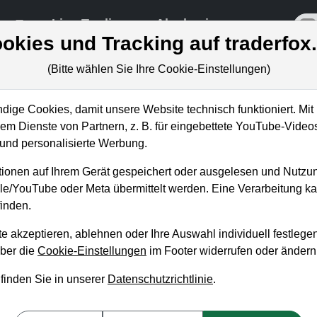
re
Live-Trading
Akademie
off
okies und Tracking auf traderfox
(Bitte wählen Sie Ihre Cookie-Einstellungen)
ige Cookies, damit unsere Website technisch funktioniert. Mit 
m Dienste von Partnern, z. B. für eingebettete YouTube-Video
/ 2022: Aktien für die große
nd personalisierte Werbung.
t!
ionen auf Ihrem Gerät gespeichert oder ausgelesen und Nutzu
gle/YouTube oder Meta übermittelt werden. Eine Verarbeitung 
inden.
e akzeptieren, ablehnen oder Ihre Auswahl individuell festlegen
über die
Cookie-Einstellungen
im Footer widerrufen oder ändern
 finden Sie in unserer
Datenschutzrichtlinie
.