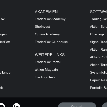
AKADEMIEN
SOFTWA
Fox
TraderFox Academy
Trading-De
SheInvest
Aktien-Scr
digen
Option Academy
Charting-T
aderFox
TraderFox Clubhouse
Signal Tra
Aktien-Ran
WEITERE LINKS
Aktien-Port
TraderFox Portal
Aktien-Ter
aktien Magazin
ellungen
Systemfoli
Trading-Desk
Paper: Res
eit
Portfolio-B
Kontakt