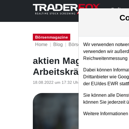
Softwa
Co
Börsenmagazine
Home
Blog
Börsenmagazine
Wir verwenden notwend
verwenden wir außerde
aktien Magazin Nr. 16 
Reichweitenmessung u
Arbeitskräfteknapphei
Dabei können Informat
Drittanbieter wie Goo
18.08.2022 um 17:32 Uhr
|
TraderFox GmbH
der EU/des EWR stattf
Sie können alle Dienst
können Sie jederzeit 
Weitere Informationen