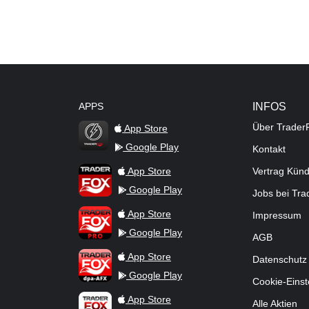
APPS
INFOS
Über Trader
App Store
Google Play
Kontakt
TraderFox Flash
TraderFox App
App Store
Vertrag Kün
Google Play
Jobs bei Tr
TraderFox Pro
App Store
Impressum
Google Play
AGB
TraderFox dpa-AFX ProFeed
App Store
Datenschutz
Google Play
Cookie-Einst
TraderFox Live Trading
App Store
Alle Aktien