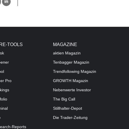
RE-TOOLS
MAGAZINE
sk
aktien
Magazin
eener
Tenbagger Magazin
ool
Trendfollowing Magazin
der Pro
GROWTH
Magazin
kings
Nebenwerte Investor
folio
The Big Call
minal
Stillhalter-Depot
o
Die Trader-Zeitung
earch-Reports