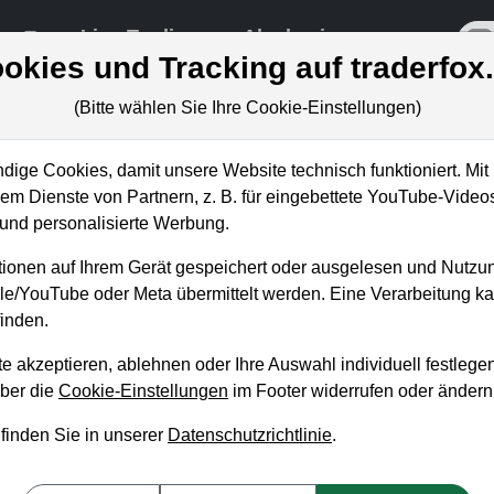
re
Live-Trading
Akademie
off
okies und Tracking auf traderfox
(Bitte wählen Sie Ihre Cookie-Einstellungen)
ige Cookies, damit unsere Website technisch funktioniert. Mit 
m Dienste von Partnern, z. B. für eingebettete YouTube-Video
: Wachstums-Aktien, die die
nd personalisierte Werbung.
ionen auf Ihrem Gerät gespeichert oder ausgelesen und Nutzu
gle/YouTube oder Meta übermittelt werden. Eine Verarbeitung 
inden.
e akzeptieren, ablehnen oder Ihre Auswahl individuell festlegen
über die
Cookie-Einstellungen
im Footer widerrufen oder ändern
 finden Sie in unserer
Datenschutzrichtlinie
.