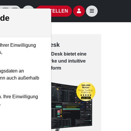
izielle Social Media-Accounts
Aktien- und Artikelsuche öffnen
Seitennavigation öf
BESTELLEN
.de
Trading-Desk
Ihrer Einwilligung
s,
Das Trading-
Desk bie­tet eine
leis­tungs­star­ke und in­tui­tive
Han­dels­platt­form
ngsdaten an
kann auch außerhalb
. Ihre Einwilligung
.