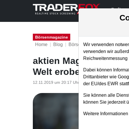
Softwa
Co
Börsenmagazine
Home
Blog
Börsenmagazine
Wir verwenden notwend
verwenden wir außerde
aktien Magazin Nr. 20
Reichweitenmessung u
Welt erobern können!
Dabei können Informat
Drittanbieter wie Goo
12.11.2019 um 20:17 Uhr
|
TraderFox GmbH
der EU/des EWR stattf
Sie können alle Dienst
können Sie jederzeit 
Weitere Informationen