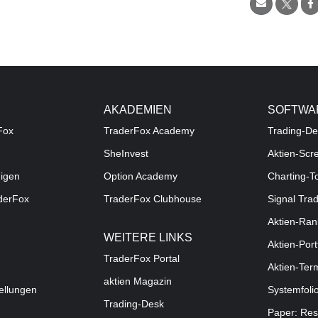
AKADEMIEN
SOFTWA
Fox
TraderFox Academy
Trading-De
SheInvest
Aktien-Scr
digen
Option Academy
Charting-T
aderFox
TraderFox Clubhouse
Signal Tra
Aktien-Ran
WEITERE LINKS
Aktien-Port
TraderFox Portal
Aktien-Ter
aktien Magazin
ellungen
Systemfoli
Trading-Desk
Paper: Res