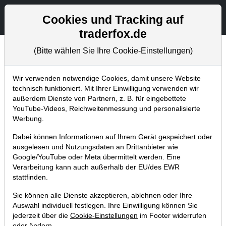
Aktien- und Artikelsuche
Seite
Cookies und Tracking auf
traderfox.de
(Bitte wählen Sie Ihre Cookie-Einstellungen)
Börsenmagazine
Home
Blog
Börsenmagazine
Wir verwenden notwendige Cookies, damit unsere Website
technisch funktioniert. Mit Ihrer Einwilligung verwenden wir
außerdem Dienste von Partnern, z. B. für eingebettete
aktien Magazin Nr. 31 mit
YouTube-Videos, Reichweitenmessung und personalisierte
ausführlichem Artikel zu iRobot!
Werbung.
14.11.2016 um 22:40 Uhr
|
TraderFox GmbH
Dabei können Informationen auf Ihrem Gerät gespeichert oder
ausgelesen und Nutzungsdaten an Drittanbieter wie
Google/YouTube oder Meta übermittelt werden. Eine
Verarbeitung kann auch außerhalb der EU/des EWR
stattfinden.
Sie können alle Dienste akzeptieren, ablehnen oder Ihre
Auswahl individuell festlegen. Ihre Einwilligung können Sie
jederzeit über die
Cookie-Einstellungen
im Footer widerrufen
oder ändern.