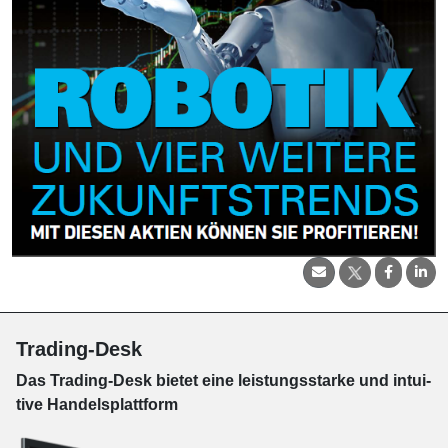
Trading-Desk
Das Trading-
Desk bie­tet eine leis­tungs­star­ke und in­tui­
tive Han­dels­platt­form