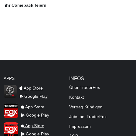
ihr Comeback feiern
APPS
INFOS
Über TraderFox
App Store
Google Play
Kontakt
TraderFox Flash
TraderFox App
App Store
Vertrag Kündigen
Google Play
Jobs bei TraderFox
TraderFox Pro
App Store
Impressum
Google Play