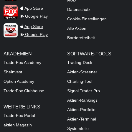
AGB
TraderFox dpa-AFX ProFeed
App Store
Datenschutz
Google Play
Cookie-Einstellungen
TraderFox Live Trading
App Store
Alle Aktien
Google Play
Barrierefreiheit
AKADEMIEN
SOFTWARE-TOOLS
TraderFox Academy
Trading-Desk
SheInvest
Aktien-Screener
Option Academy
Charting-Tool
TraderFox Clubhouse
Signal Trader Pro
Aktien-Rankings
WEITERE LINKS
Aktien-Portfolio
TraderFox Portal
Aktien-Terminal
aktien Magazin
Systemfolio