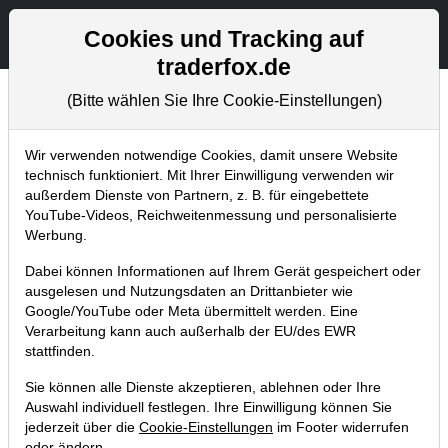
Aktien- und Artikelsuche
Seite
Cookies und Tracking auf
traderfox.de
(Bitte wählen Sie Ihre Cookie-Einstellungen)
Börsenmagazine
Home
Blog
Börsenmagazine
Wir verwenden notwendige Cookies, damit unsere Website
technisch funktioniert. Mit Ihrer Einwilligung verwenden wir
außerdem Dienste von Partnern, z. B. für eingebettete
aktien Magazin 17 / 2024: 6
YouTube-Videos, Reichweitenmessung und personalisierte
unterbewertete Burggraben-Aktien!
Werbung.
15.05.2024 um 23:05 Uhr
|
S. Betschinger
Dabei können Informationen auf Ihrem Gerät gespeichert oder
ausgelesen und Nutzungsdaten an Drittanbieter wie
Google/YouTube oder Meta übermittelt werden. Eine
Verarbeitung kann auch außerhalb der EU/des EWR
stattfinden.
Sie können alle Dienste akzeptieren, ablehnen oder Ihre
Auswahl individuell festlegen. Ihre Einwilligung können Sie
jederzeit über die
Cookie-Einstellungen
im Footer widerrufen
oder ändern.