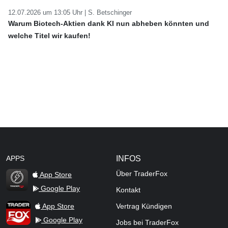
12.07.2026 um 13:05 Uhr |
S. Betschinger
Warum Biotech-Aktien dank KI nun abheben könnten und
welche Titel wir kaufen!
APPS
INFOS
Über TraderFox
App Store
Google Play
Kontakt
TraderFox Flash
TraderFox App
App Store
Vertrag Kündigen
Google Play
Jobs bei TraderFox