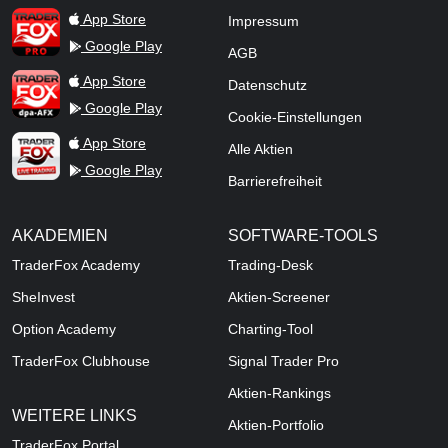
TraderFox Pro
App Store
Impressum
Google Play
AGB
TraderFox dpa-AFX ProFeed
App Store
Datenschutz
Google Play
Cookie-Einstellungen
TraderFox Live Trading
App Store
Alle Aktien
Google Play
Barrierefreiheit
AKADEMIEN
SOFTWARE-TOOLS
TraderFox Academy
Trading-Desk
SheInvest
Aktien-Screener
Option Academy
Charting-Tool
TraderFox Clubhouse
Signal Trader Pro
Aktien-Rankings
WEITERE LINKS
Aktien-Portfolio
TraderFox Portal