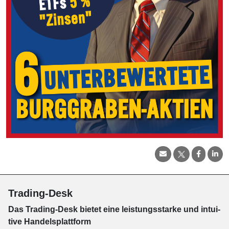
Trading-Desk
Das Trading-
Desk bie­tet eine leis­tungs­star­ke und in­tui­
tive Han­dels­platt­form