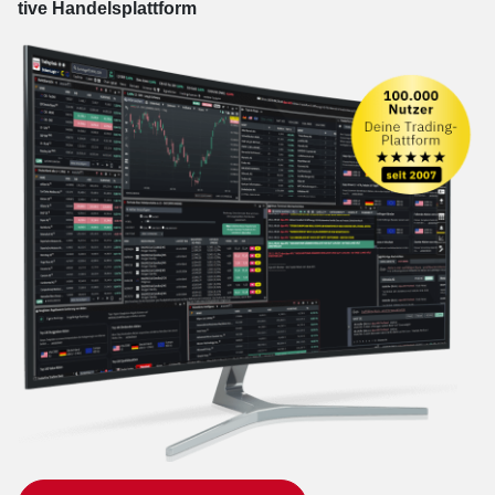
tive Han­dels­platt­form