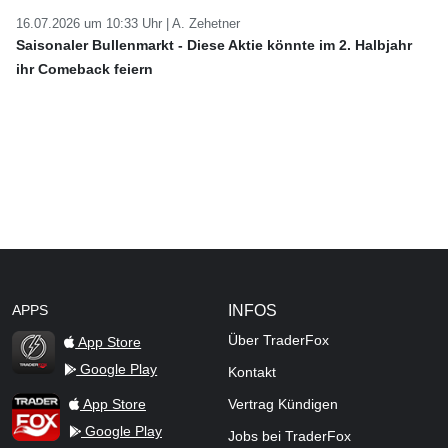
16.07.2026 um 10:33 Uhr |
A. Zehetner
Saisonaler Bullenmarkt - Diese Aktie könnte im 2. Halbjahr
ihr Comeback feiern
APPS
INFOS
Über TraderFox
App Store
Google Play
Kontakt
TraderFox Flash
TraderFox App
App Store
Vertrag Kündigen
Google Play
Jobs bei TraderFox