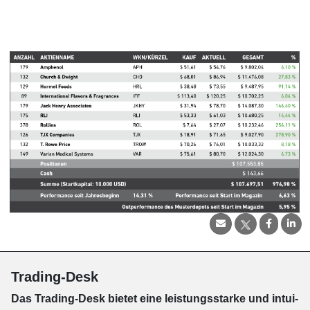
Trading-Desk
Das Trading-
Desk bie­tet eine leis­tungs­star­ke und in­tui­