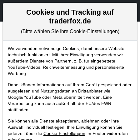
Aktien- und Artikelsuche
Seite
Cookies und Tracking auf
traderfox.de
(Bitte wählen Sie Ihre Cookie-Einstellungen)
Börsenmagazine
Home
Blog
Börsenmagazine
Wir verwenden notwendige Cookies, damit unsere Website
technisch funktioniert. Mit Ihrer Einwilligung verwenden wir
außerdem Dienste von Partnern, z. B. für eingebettete
Das High-Quality-Musterdepot in
YouTube-Videos, Reichweitenmessung und personalisierte
"aktien". Diese Aktien sind aktuell
Werbung.
im Depot!
Dabei können Informationen auf Ihrem Gerät gespeichert oder
ausgelesen und Nutzungsdaten an Drittanbieter wie
30.11.2015 um 10:36 Uhr
|
TraderFox GmbH
Google/YouTube oder Meta übermittelt werden. Eine
Verarbeitung kann auch außerhalb der EU/des EWR
stattfinden.
Sie können alle Dienste akzeptieren, ablehnen oder Ihre
Auswahl individuell festlegen. Ihre Einwilligung können Sie
jederzeit über die
Cookie-Einstellungen
im Footer widerrufen
oder ändern.