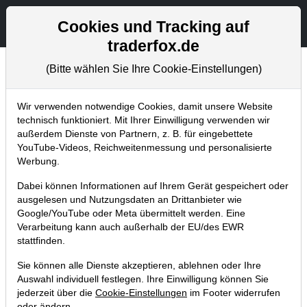
Aktien- und Artikelsuche
Seite
Cookies und Tracking auf
traderfox.de
(Bitte wählen Sie Ihre Cookie-Einstellungen)
Chartanalysen
Home
Blog
Chartanalysen
Wir verwenden notwendige Cookies, damit unsere Website
technisch funktioniert. Mit Ihrer Einwilligung verwenden wir
außerdem Dienste von Partnern, z. B. für eingebettete
Chartanalyse Marine Harvest:
YouTube-Videos, Reichweitenmessung und personalisierte
Verliert die Aktie den Boden unter
Werbung.
den Füßen?
Dabei können Informationen auf Ihrem Gerät gespeichert oder
ausgelesen und Nutzungsdaten an Drittanbieter wie
22.12.2017 um 13:45 Uhr
|
P. Uhlschmied
Google/YouTube oder Meta übermittelt werden. Eine
Verarbeitung kann auch außerhalb der EU/des EWR
stattfinden.
Sie können alle Dienste akzeptieren, ablehnen oder Ihre
Auswahl individuell festlegen. Ihre Einwilligung können Sie
jederzeit über die
Cookie-Einstellungen
im Footer widerrufen
oder ändern.