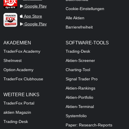
Google Play
Cookie-Einstellungen
TraderFox Live Trading
App Store
Alle Aktien
Google Play
Barrierefreiheit
AKADEMIEN
SOFTWARE-TOOLS
TraderFox Academy
Trading-Desk
SheInvest
Aktien-Screener
Option Academy
Charting-Tool
TraderFox Clubhouse
Signal Trader Pro
Aktien-Rankings
WEITERE LINKS
Aktien-Portfolio
TraderFox Portal
Aktien-Terminal
aktien Magazin
Systemfolio
Trading-Desk
Paper: Research-Reports