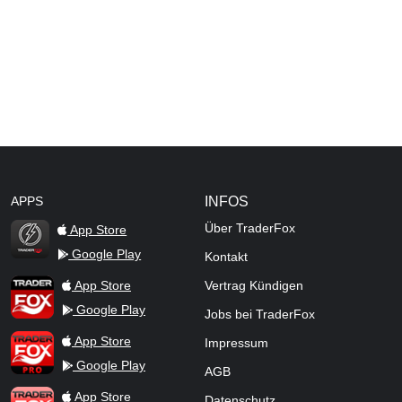
APPS
INFOS
Über TraderFox
App Store
Google Play
Kontakt
TraderFox Flash
TraderFox App
App Store
Vertrag Kündigen
Google Play
Jobs bei TraderFox
TraderFox Pro
App Store
Impressum
Google Play
AGB
TraderFox dpa-AFX ProFeed
App Store
Datenschutz