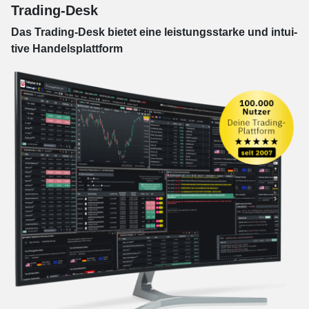
Trading-Desk
Das Trading-
Desk bie­tet eine leis­tungs­star­ke und in­tui­
tive Han­dels­platt­form