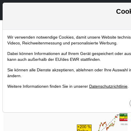
Cook
Wir verwenden notwendige Cookies, damit unsere Website technisch
Chartanalysen
Videos, Reichweitenmessung und personalisierte Werbung.
Home
Blog
Chartanalysen
Dabei können Informationen auf Ihrem Gerät gespeichert oder aus
Adidas - Wie der Phönix aus
kann auch außerhalb der EU/des EWR stattfinden.
der Asche
Sie können alle Dienste akzeptieren, ablehnen oder Ihre Auswahl ind
ändern.
11.04.2017 um 09:42 Uhr
|
TraderFox GmbH
Weitere Informationen finden Sie in unserer
Datenschutzrichtlinie
.