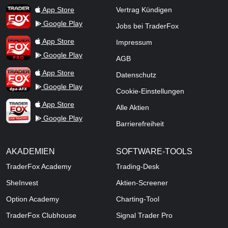
TraderFox App
App Store
Vertrag Kündigen
Google Play
Jobs bei TraderFox
TraderFox Pro
App Store
Impressum
Google Play
AGB
TraderFox dpa-AFX ProFeed
App Store
Datenschutz
Google Play
Cookie-Einstellungen
TraderFox Live Trading
App Store
Alle Aktien
Google Play
Barrierefreiheit
AKADEMIEN
SOFTWARE-TOOLS
TraderFox Academy
Trading-Desk
SheInvest
Aktien-Screener
Option Academy
Charting-Tool
TraderFox Clubhouse
Signal Trader Pro