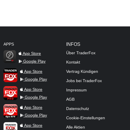
APPS
INFOS
Über TraderFox
App Store
Google Play
Kontakt
TraderFox Flash
TraderFox App
App Store
Vertrag Kündigen
Google Play
Jobs bei TraderFox
TraderFox Pro
App Store
Impressum
Google Play
AGB
TraderFox dpa-AFX ProFeed
App Store
Datenschutz
Google Play
Cookie-Einstellungen
TraderFox Live Trading
App Store
Alle Aktien