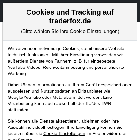
Aktien- und Artikelsuche
Seite
Cookies und Tracking auf
traderfox.de
(Bitte wählen Sie Ihre Cookie-Einstellungen)
Chartanalysen
Home
Blog
Chartanalysen
Wir verwenden notwendige Cookies, damit unsere Website
technisch funktioniert. Mit Ihrer Einwilligung verwenden wir
außerdem Dienste von Partnern, z. B. für eingebettete
Aurelius nach der
YouTube-Videos, Reichweitenmessung und personalisierte
Hauptversammlung: 4 € Dividende
Werbung.
+ Mehr Transparenz
Dabei können Informationen auf Ihrem Gerät gespeichert oder
ausgelesen und Nutzungsdaten an Drittanbieter wie
25.06.2017 um 14:05 Uhr
|
T. Reich
Google/YouTube oder Meta übermittelt werden. Eine
Verarbeitung kann auch außerhalb der EU/des EWR
stattfinden.
Sie können alle Dienste akzeptieren, ablehnen oder Ihre
Auswahl individuell festlegen. Ihre Einwilligung können Sie
jederzeit über die
Cookie-Einstellungen
im Footer widerrufen
oder ändern.