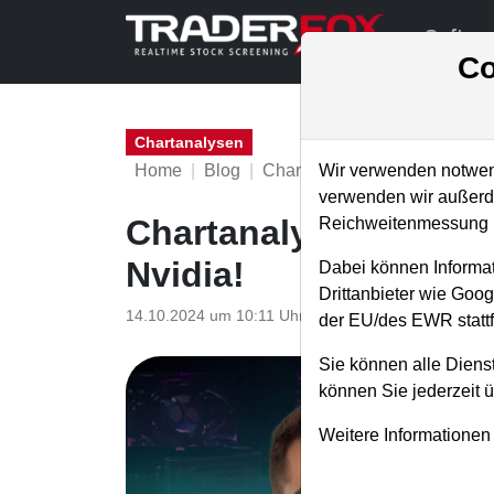
Softwa
Co
Chartanalysen
Home
Blog
Chartanalysen
Wir verwenden notwend
verwenden wir außerde
Chartanalyse Accentur
Reichweitenmessung u
Nvidia!
Dabei können Informat
Drittanbieter wie Goo
14.10.2024 um 10:11 Uhr
|
P. Uhlschmied
der EU/des EWR stattf
Sie können alle Dienst
können Sie jederzeit 
Weitere Informationen