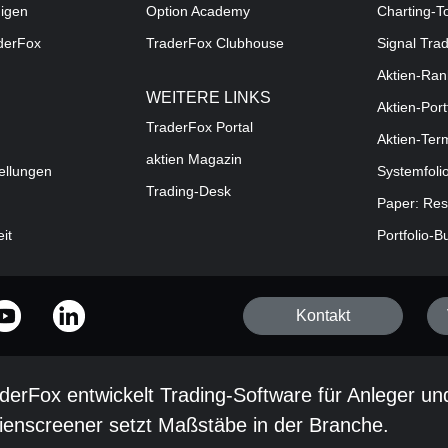
digen
Option Academy
Charting-T
aderFox
TraderFox Clubhouse
Signal Tra
Aktien-Ran
WEITERE LINKS
Aktien-Port
TraderFox Portal
Aktien-Ter
aktien Magazin
ellungen
Systemfoli
Trading-Desk
Paper: Res
eit
Portfolio-B
Kontakt
derFox entwickelt Trading-Software für Anleger un
ienscreener setzt Maßstäbe in der Branche.