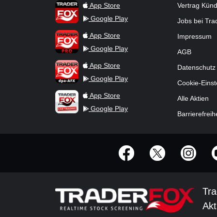
TraderFox App
App Store
Vertrag Kün
Google Play
Jobs bei Tr
TraderFox Pro
App Store
Impressum
Google Play
AGB
TraderFox dpa-AFX ProFeed
App Store
Datenschutz
Google Play
Cookie-Einst
TraderFox Live Trading
App Store
Alle Aktien
Google Play
Barrierefreih
offizielle Social Media-Accounts
Tra
Akt