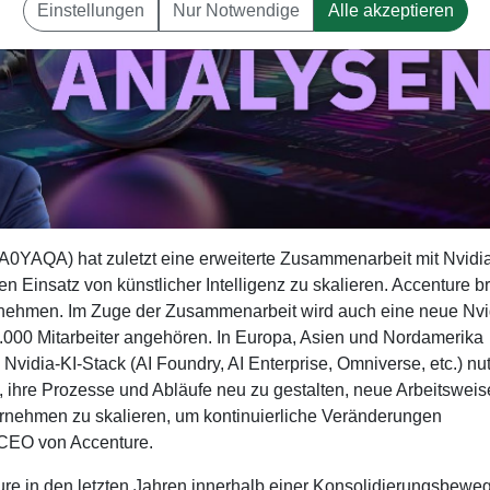
Einstellungen
Nur Notwendige
Alle akzeptieren
0YAQA) hat zuletzt eine erweiterte Zusammenarbeit mit Nvidi
 Einsatz von künstlicher Intelligenz zu skalieren. Accenture br
nternehmen. Im Zuge der Zusammenarbeit wird auch eine neue Nvi
.000 Mitarbeiter angehören. In Europa, Asien und Nordamerika
vidia-KI-Stack (AI Foundry, AI Enterprise, Omniverse, etc.) nut
, ihre Prozesse und Abläufe neu zu gestalten, neue Arbeitsweis
nehmen zu skalieren, um kontinuierliche Veränderungen
 CEO von Accenture.
ure in den letzten Jahren innerhalb einer Konsolidierungsbewe