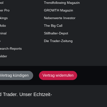
ool
Trendfollowing Magazin
der Pro
GROWTH
Magazin
kings
Nebenwerte Investor
folio
The Big Call
minal
Stillhalter-Depot
o
Die Trader-Zeitung
earch-Reports
uilder
Vertrag kündigen
Vertrag widerrufen
d Trader. Unser Echtzeit-