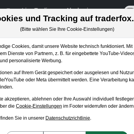
re
Live-Trading
Akademie
off
okies und Tracking auf traderfox
(Bitte wählen Sie Ihre Cookie-Einstellungen)
ige Cookies, damit unsere Website technisch funktioniert. Mit 
m Dienste von Partnern, z. B. für eingebettete YouTube-Video
e: Weltweite KI-Allianz mit
nd personalisierte Werbung.
ionen auf Ihrem Gerät gespeichert oder ausgelesen und Nutzu
gle/YouTube oder Meta übermittelt werden. Eine Verarbeitung 
inden.
e akzeptieren, ablehnen oder Ihre Auswahl individuell festlegen
über die
Cookie-Einstellungen
im Footer widerrufen oder ändern
 finden Sie in unserer
Datenschutzrichtlinie
.