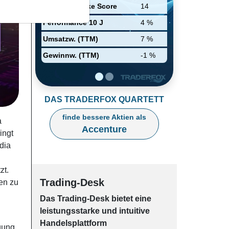
Accenture zusammen. Während
Relative Stärke Score
14
das Unternehmen seinen
Hauptsitz in Dublin, Irland, hat,
Performance 10 J
4 %
wird der Großteil der Aktivitäten
über New York und Chicago
Umsatzw. (TTM)
7 %
abgewickelt.
Gewinnw. (TTM)
-1 %
DAS TRADERFOX QUARTETT
finde bessere Aktien als
a
Accenture
ingt
dia
zt.
Trading-Desk
en zu
Das Trading-
Desk bie­tet eine
leis­tungs­star­ke und in­tui­tive
Han­dels­platt­form
gung.