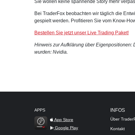
Sie wollen keine spannende Story mehr verpa
Bei TraderFox beobachten wir täglich die Entwi
gespielt werden. Profitieren Sie vom Know-How
Bestellen Sie jetzt unser Live Trading Paket!
Hinweis zur Aufklärung über Eigenpositionen: De
wurden: Nvidia.
APPS
INFOS
Über Trader
App Store
Google Play
Kontakt
TraderFox Flash