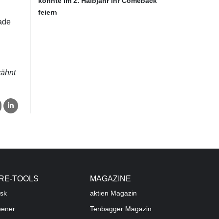
könnte im 2. Halbjahr ihr Comeback
feiern
rade
wähnt
RE-TOOLS
MAGAZINE
sk
aktien
Magazin
eener
Tenbagger Magazin