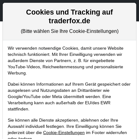
Aktien- und Artikelsuche
Seite
Cookies und Tracking auf
traderfox.de
(Bitte wählen Sie Ihre Cookie-Einstellungen)
Chartanalysen
Home
Blog
Chartanalysen
Wir verwenden notwendige Cookies, damit unsere Website
technisch funktioniert. Mit Ihrer Einwilligung verwenden wir
außerdem Dienste von Partnern, z. B. für eingebettete
Chartanalyse Activision Blizzard:
YouTube-Videos, Reichweitenmessung und personalisierte
Rallye verpasst? Hier könnte eine
Werbung.
Kaufgelegenheit entstehen!
Dabei können Informationen auf Ihrem Gerät gespeichert oder
ausgelesen und Nutzungsdaten an Drittanbieter wie
04.06.2020 um 07:37 Uhr
|
P. Uhlschmied
Google/YouTube oder Meta übermittelt werden. Eine
Verarbeitung kann auch außerhalb der EU/des EWR
stattfinden.
Sie können alle Dienste akzeptieren, ablehnen oder Ihre
Auswahl individuell festlegen. Ihre Einwilligung können Sie
jederzeit über die
Cookie-Einstellungen
im Footer widerrufen
oder ändern.