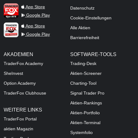
TraderFox dpa-AFX ProFeed
App Store
Datenschutz
Google Play
Cookie-Einstellungen
TraderFox Live Trading
App Store
Alle Aktien
Google Play
Barrierefreiheit
AKADEMIEN
SOFTWARE-TOOLS
TraderFox Academy
Trading-Desk
SheInvest
Aktien-Screener
Option Academy
Charting-Tool
TraderFox Clubhouse
Signal Trader Pro
Aktien-Rankings
WEITERE LINKS
Aktien-Portfolio
TraderFox Portal
Aktien-Terminal
aktien Magazin
Systemfolio