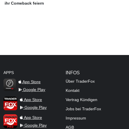
ihr Comeback feiern
APPS
INFOS
Über TraderFox
App Store
Google Play
Kontakt
TraderFox Flash
TraderFox App
App Store
Vertrag Kündigen
Google Play
Jobs bei TraderFox
TraderFox Pro
App Store
Impressum
Google Play
AGB