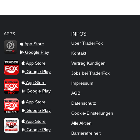
APPS
INFOS
Über TraderFox
App Store
Google Play
Kontakt
TraderFox Flash
TraderFox App
App Store
Vertrag Kündigen
Google Play
Jobs bei TraderFox
TraderFox Pro
App Store
Impressum
Google Play
AGB
TraderFox dpa-AFX ProFeed
App Store
Datenschutz
Google Play
Cookie-Einstellungen
TraderFox Live Trading
App Store
Alle Aktien
Google Play
Barrierefreiheit