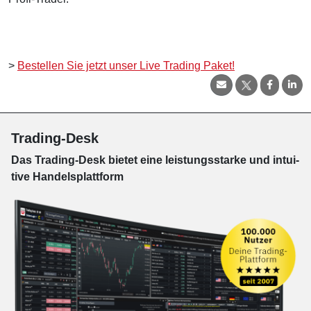
>
Bestellen Sie jetzt unser Live Trading Paket!
Trading-Desk
Das Trading-
Desk bie­tet eine leis­tungs­star­ke und in­tui­
tive Han­dels­platt­form