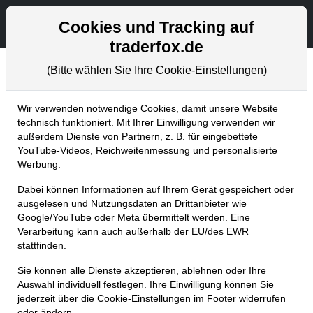
Aktien- und Artikelsuche
Seite
Cookies und Tracking auf
traderfox.de
(Bitte wählen Sie Ihre Cookie-Einstellungen)
Chartanalysen
Home
Blog
Chartanalysen
Wir verwenden notwendige Cookies, damit unsere Website
technisch funktioniert. Mit Ihrer Einwilligung verwenden wir
außerdem Dienste von Partnern, z. B. für eingebettete
Chartanalyse Adidas: wie geht es
YouTube-Videos, Reichweitenmessung und personalisierte
nach dem Peloton-Deal weiter?
Werbung.
15.09.2020 um 20:37 Uhr
|
P. Uhlschmied
Dabei können Informationen auf Ihrem Gerät gespeichert oder
ausgelesen und Nutzungsdaten an Drittanbieter wie
Google/YouTube oder Meta übermittelt werden. Eine
Verarbeitung kann auch außerhalb der EU/des EWR
stattfinden.
Sie können alle Dienste akzeptieren, ablehnen oder Ihre
Auswahl individuell festlegen. Ihre Einwilligung können Sie
jederzeit über die
Cookie-Einstellungen
im Footer widerrufen
oder ändern.