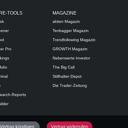
RE-TOOLS
MAGAZINE
sk
aktien
Magazin
eener
Tenbagger Magazin
ool
Trendfollowing Magazin
der Pro
GROWTH
Magazin
kings
Nebenwerte Investor
folio
The Big Call
minal
Stillhalter-Depot
o
Die Trader-Zeitung
earch-Reports
uilder
Vertrag kündigen
Vertrag widerrufen