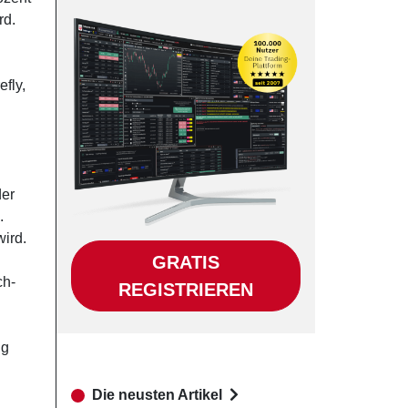
rd.
fly,
der
.
ird.
GRATIS
ch-
REGISTRIEREN
ig
Die neusten Artikel