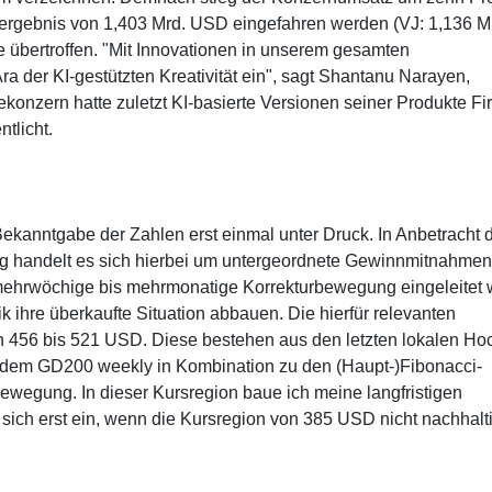
oergebnis von 1,403 Mrd. USD eingefahren werden (VJ: 1,136 M
 übertroffen. "Mit Innovationen in unserem gesamten
Ära der KI-gestützten Kreativität ein", sagt Shantanu Narayen,
nzern hatte zuletzt KI-basierte Versionen seiner Produkte Fire
tlicht.
ekanntgabe der Zahlen erst einmal unter Druck. In Anbetracht 
handelt es sich hierbei um untergeordnete Gewinnmitnahmen
mehrwöchige bis mehrmonatige Korrekturbewegung eingeleitet w
k ihre überkaufte Situation abbauen. Die hierfür relevanten
on 456 bis 521 USD. Diese bestehen aus den letzten lokalen Ho
 dem GD200 weekly in Kombination zu den (Haupt-)Fibonacci-
egung. In dieser Kursregion baue ich meine langfristigen
t sich erst ein, wenn die Kursregion von 385 USD nicht nachhalt