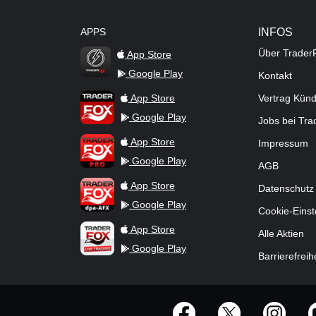
APPS
INFOS
Über Trader
App Store
Google Play
Kontakt
TraderFox Flash
TraderFox App
App Store
Vertrag Kün
Google Play
Jobs bei Tr
TraderFox Pro
App Store
Impressum
Google Play
AGB
TraderFox dpa-AFX ProFeed
App Store
Datenschutz
Google Play
Cookie-Einst
TraderFox Live Trading
App Store
Alle Aktien
Google Play
Barrierefreih
offizielle Social Media-Accounts