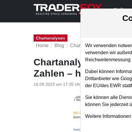
Softwa
Co
Chartanalysen
Home
Blog
Chartanalysen
Wir verwenden notwend
verwenden wir außerde
Chartanalyse Adobe:
Reichweitenmessung u
Zahlen – hier stocke i
Dabei können Informat
Drittanbieter wie Goo
16.09.2023 um 17:35 Uhr
|
P. Uhlschmied
der EU/des EWR stattf
Sie können alle Dienst
können Sie jederzeit 
Weitere Informationen