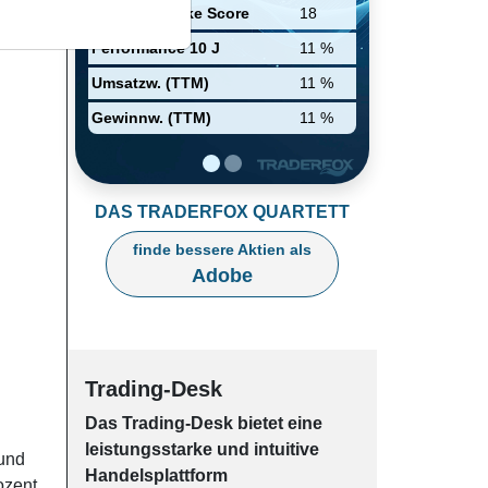
legacy products (weniger als 5%
Relative Stärke Score
18
des Umsatzes).
Performance 10 J
11 %
Umsatzw. (TTM)
11 %
Gewinnw. (TTM)
11 %
DAS TRADERFOX QUARTETT
finde bessere Aktien als
Adobe
Trading-Desk
Das Trading-
Desk bie­tet eine
leis­tungs­star­ke und in­tui­tive
 und
Han­dels­platt­form
ozent