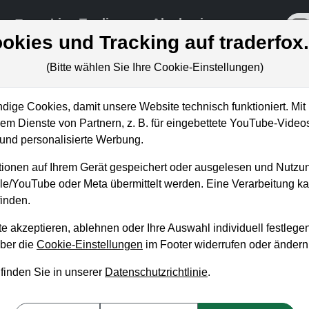
re
Live-Trading
Akademie
off
okies und Tracking auf traderfox
(Bitte wählen Sie Ihre Cookie-Einstellungen)
ige Cookies, damit unsere Website technisch funktioniert. Mit 
m Dienste von Partnern, z. B. für eingebettete YouTube-Video
 Gewinnmitnahme nach den
nd personalisierte Werbung.
ch auf!
ionen auf Ihrem Gerät gespeichert oder ausgelesen und Nutzu
gle/YouTube oder Meta übermittelt werden. Eine Verarbeitung 
inden.
e akzeptieren, ablehnen oder Ihre Auswahl individuell festlegen
über die
Cookie-Einstellungen
im Footer widerrufen oder ändern
 finden Sie in unserer
Datenschutzrichtlinie
.