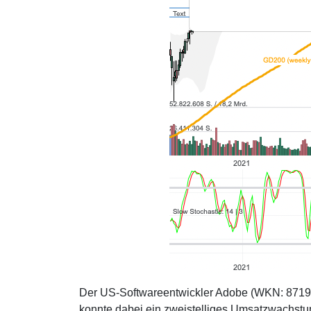
Der US-Softwareentwickler Adobe (WKN: 871981)
konnte dabei ein zweistelliges Umsatzwachst