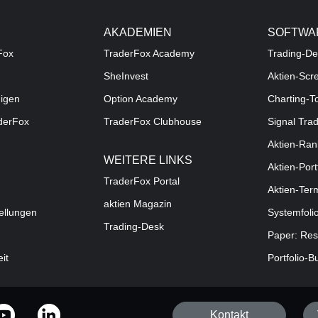
AKADEMIEN
SOFTWA
Fox
TraderFox Academy
Trading-De
SheInvest
Aktien-Scr
digen
Option Academy
Charting-T
aderFox
TraderFox Clubhouse
Signal Tra
Aktien-Ran
WEITERE LINKS
Aktien-Port
TraderFox Portal
Aktien-Ter
aktien Magazin
ellungen
Systemfoli
Trading-Desk
Paper: Res
eit
Portfolio-B
Kontakt