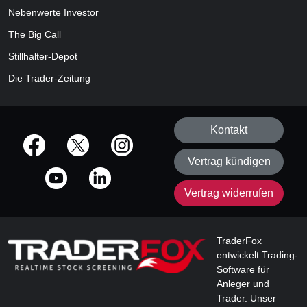
Nebenwerte Investor
The Big Call
Stillhalter-Depot
Die Trader-Zeitung
Kontakt
offizielle Social Media-Accounts
Vertrag kündigen
Vertrag widerrufen
TraderFox
entwickelt Trading-
Software für
Anleger und
Trader. Unser