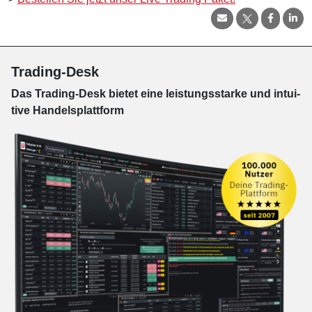
Trading-Desk
Das Trading-
Desk bie­tet eine leis­tungs­star­ke und in­tui­
tive Han­dels­platt­form