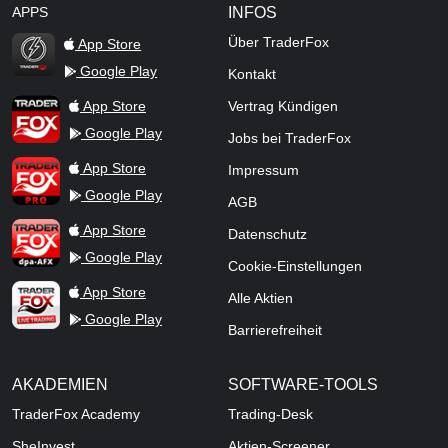
APPS
INFOS
Über TraderFox
App Store
Google Play
Kontakt
TraderFox Flash
TraderFox App
App Store
Vertrag Kündigen
Google Play
Jobs bei TraderFox
TraderFox Pro
App Store
Impressum
Google Play
AGB
TraderFox dpa-AFX ProFeed
App Store
Datenschutz
Google Play
Cookie-Einstellungen
TraderFox Live Trading
App Store
Alle Aktien
Google Play
Barrierefreiheit
AKADEMIEN
SOFTWARE-TOOLS
TraderFox Academy
Trading-Desk
SheInvest
Aktien-Screener