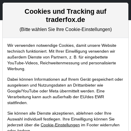
Aktien- und Artikelsuche
Seite
Cookies und Tracking auf
traderfox.de
(Bitte wählen Sie Ihre Cookie-Einstellungen)
Chartanalysen
Home
Blog
Chartanalysen
Wir verwenden notwendige Cookies, damit unsere Website
technisch funktioniert. Mit Ihrer Einwilligung verwenden wir
außerdem Dienste von Partnern, z. B. für eingebettete
Chartanalyse Airbus: folgt schon
YouTube-Videos, Reichweitenmessung und personalisierte
bald die nächste Rally?
Werbung.
07.07.2020 um 14:27 Uhr
|
P. Uhlschmied
Dabei können Informationen auf Ihrem Gerät gespeichert oder
ausgelesen und Nutzungsdaten an Drittanbieter wie
Google/YouTube oder Meta übermittelt werden. Eine
Verarbeitung kann auch außerhalb der EU/des EWR
stattfinden.
Sie können alle Dienste akzeptieren, ablehnen oder Ihre
Auswahl individuell festlegen. Ihre Einwilligung können Sie
jederzeit über die
Cookie-Einstellungen
im Footer widerrufen
oder ändern.