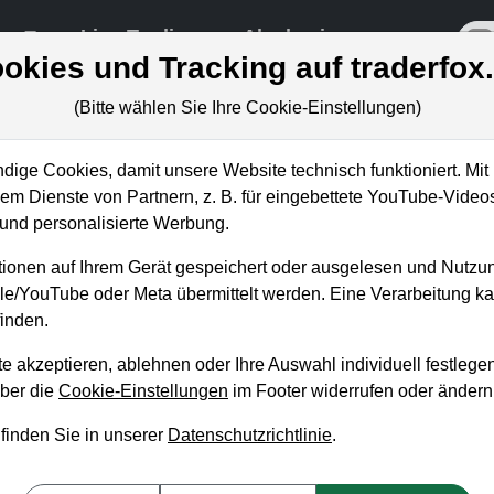
re
Live-Trading
Akademie
off
okies und Tracking auf traderfox
(Bitte wählen Sie Ihre Cookie-Einstellungen)
ige Cookies, damit unsere Website technisch funktioniert. Mit 
m Dienste von Partnern, z. B. für eingebettete YouTube-Video
: Einstiegschance dank US-
nd personalisierte Werbung.
ump?
ionen auf Ihrem Gerät gespeichert oder ausgelesen und Nutzu
gle/YouTube oder Meta übermittelt werden. Eine Verarbeitung 
inden.
e akzeptieren, ablehnen oder Ihre Auswahl individuell festlegen
über die
Cookie-Einstellungen
im Footer widerrufen oder ändern
 finden Sie in unserer
Datenschutzrichtlinie
.