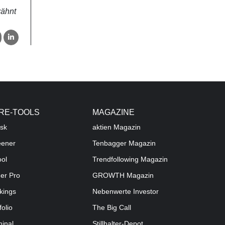
wähnt
RE-TOOLS
MAGAZINE
sk
aktien
Magazin
eener
Tenbagger Magazin
ool
Trendfollowing Magazin
der Pro
GROWTH
Magazin
kings
Nebenwerte Investor
folio
The Big Call
minal
Stillhalter-Depot