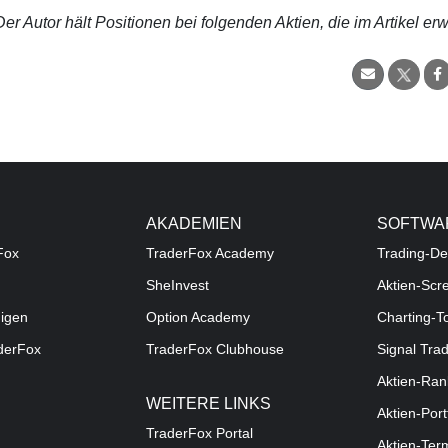
r Autor hält Positionen bei folgenden Aktien, die im Artikel er
AKADEMIEN
SOFTWA
Fox
TraderFox Academy
Trading-De
SheInvest
Aktien-Scr
digen
Option Academy
Charting-T
aderFox
TraderFox Clubhouse
Signal Tra
Aktien-Ran
WEITERE LINKS
Aktien-Port
TraderFox Portal
Aktien-Ter