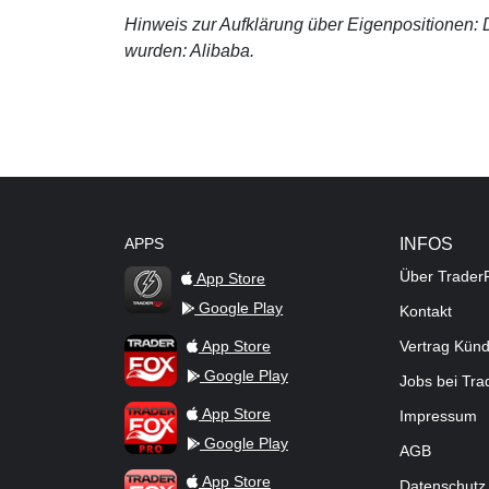
Hinweis zur Aufklärung über Eigenpositionen: De
wurden: Alibaba.
APPS
INFOS
Über Trader
App Store
Google Play
Kontakt
TraderFox Flash
TraderFox App
App Store
Vertrag Kün
Google Play
Jobs bei Tr
TraderFox Pro
App Store
Impressum
Google Play
AGB
TraderFox dpa-AFX ProFeed
App Store
Datenschutz