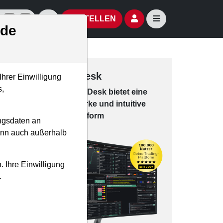
izielle Social Media-Accounts
Aktien- und Artikelsuche öffnen
Seitennavigation öf
BESTELLEN
.de
Trading-Desk
Ihrer Einwilligung
s,
Das Trading-
Desk bie­tet eine
leis­tungs­star­ke und in­tui­tive
Han­dels­platt­form
ngsdaten an
kann auch außerhalb
. Ihre Einwilligung
.