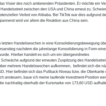
s Visier des noch amtierenden Präsidenten. Er möchte ein Ve
er Handelsstreit zwischen den USA und China erneut zu. Schwier
tenziellen Verbot von Alibaba. Bei TikTok war dies aufgrund de
annend wird vor allem die Reaktion aus China sein.
den letzten Handelswochen in eine Konsolidierungsbewegung übe
rsanstieg nachdem die jahrelange Konsolidierung in Form eine
wurde. Hierbei handelt es sich um ein übergeordnetes
ne Schwäche aufgrund der erneuten Zuspitzung des Handelsstrei
über mehrere Handelswochen aufkommen, befindet sich die nä
D. Hier befindet sich das Pullback-Niveau bzw. die Oberkante 
eich ansteuern, baue ich meine laufende Investment-Position wei
Aktie nachhaltig oberhalb der Kursmarke von 173,60 USD aufhalt