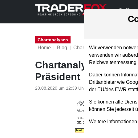
Softwa
Co
Chartanalysen
Home
Blog
Chartanalysen
Wir verwenden notwend
verwenden wir außerde
Chartanalyse Alibaba
Reichweitenmessung u
Präsident Donald Tr
Dabei können Informat
Drittanbieter wie Goo
20.08.2020 um 12:39 Uhr
|
P. Uhlschmied
der EU/des EWR stattf
Sie können alle Dienst
können Sie jederzeit 
Weitere Informationen