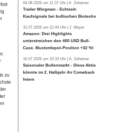
04.08.2026 um 11:37 Uhr |
A. Zehetner
rbot
Trader Wingman - Echtzeit-
ig
Kaufsignale bei bullischen Biotechs
r
31.07.2026 um 22:44 Uhr |
J. Meyer
Amazon: Drei Highlights
unterstreichen den 400 USD Bull-
Case. Musterdepot-Position +32 %!
r.
16.07.2026 um 10:33 Uhr |
A. Zehetner
r
Saisonaler Bullenmarkt - Diese Aktie
könnte im 2. Halbjahr ihr Comeback
ts zu
feiern
chste
der
ter
en