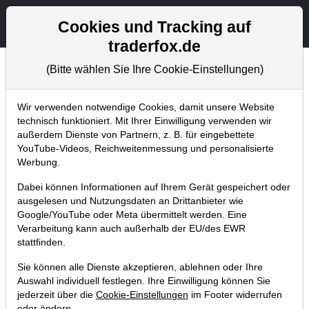
Aktien- und Artikelsuche
Seite
Cookies und Tracking auf
traderfox.de
(Bitte wählen Sie Ihre Cookie-Einstellungen)
Chartanalysen
Home
Blog
Chartanalysen
Wir verwenden notwendige Cookies, damit unsere Website
technisch funktioniert. Mit Ihrer Einwilligung verwenden wir
außerdem Dienste von Partnern, z. B. für eingebettete
Chartanalyse Alibaba: jetzt
YouTube-Videos, Reichweitenmessung und personalisierte
(endlich) wieder in China-Aktien
Werbung.
investieren!
Dabei können Informationen auf Ihrem Gerät gespeichert oder
ausgelesen und Nutzungsdaten an Drittanbieter wie
11.06.2022 um 12:53 Uhr
|
P. Uhlschmied
Google/YouTube oder Meta übermittelt werden. Eine
Verarbeitung kann auch außerhalb der EU/des EWR
stattfinden.
Sie können alle Dienste akzeptieren, ablehnen oder Ihre
Auswahl individuell festlegen. Ihre Einwilligung können Sie
jederzeit über die
Cookie-Einstellungen
im Footer widerrufen
oder ändern.