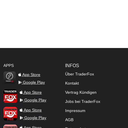
APPS
INFOS
Über TraderFox
App Store
Google Play
Kontakt
TraderFox Flash
TraderFox App
App Store
Vertrag Kündigen
Google Play
Jobs bei TraderFox
TraderFox Pro
App Store
Impressum
Google Play
AGB
TraderFox dpa-AFX ProFeed
App Store