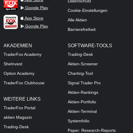
Datenschutz
Google Play
Cookie-Einstellungen
TraderFox Live Trading
App Store
Alle Aktien
Google Play
Barrierefreiheit
AKADEMIEN
SOFTWARE-TOOLS
TraderFox Academy
Trading-Desk
SheInvest
Aktien-Screener
Option Academy
Charting-Tool
TraderFox Clubhouse
Signal Trader Pro
Aktien-Rankings
WEITERE LINKS
Aktien-Portfolio
TraderFox Portal
Aktien-Terminal
aktien Magazin
Systemfolio
Trading-Desk
Paper: Research-Reports