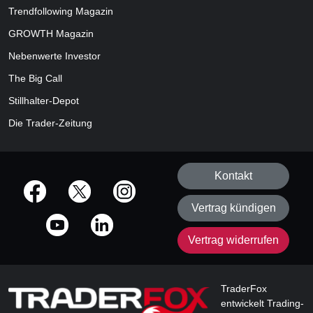
Trendfollowing Magazin
GROWTH
Magazin
Nebenwerte Investor
The Big Call
Stillhalter-Depot
Die Trader-Zeitung
Kontakt
offizielle Social Media-Accounts
Vertrag kündigen
Vertrag widerrufen
TraderFox
entwickelt Trading-