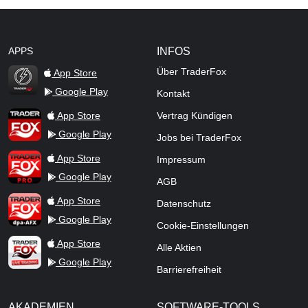
APPS
INFOS
Über TraderFox
App Store
Google Play
Kontakt
TraderFox Flash
TraderFox App
App Store
Vertrag Kündigen
Google Play
Jobs bei TraderFox
TraderFox Pro
App Store
Impressum
Google Play
AGB
TraderFox dpa-AFX ProFeed
App Store
Datenschutz
Google Play
Cookie-Einstellungen
TraderFox Live Trading
App Store
Alle Aktien
Google Play
Barrierefreiheit
AKADEMIEN
SOFTWARE-TOOLS