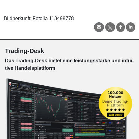
Bildherkunft: Fotolia 113498778
Trading-Desk
Das Trading-
Desk bie­tet eine leis­tungs­star­ke und in­tui­
tive Han­dels­platt­form