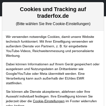
Aktien- und Artikelsuche
Seite
Cookies und Tracking auf
traderfox.de
(Bitte wählen Sie Ihre Cookie-Einstellungen)
Chartanalysen
Home
Blog
Chartanalysen
Wir verwenden notwendige Cookies, damit unsere Website
technisch funktioniert. Mit Ihrer Einwilligung verwenden wir
außerdem Dienste von Partnern, z. B. für eingebettete
Chartanalyse Alibaba: Top Aktie
YouTube-Videos, Reichweitenmessung und personalisierte
aus dem Reich der Mitte!
Werbung.
06.12.2017 um 10:59 Uhr
|
P. Uhlschmied
Dabei können Informationen auf Ihrem Gerät gespeichert oder
ausgelesen und Nutzungsdaten an Drittanbieter wie
Google/YouTube oder Meta übermittelt werden. Eine
Verarbeitung kann auch außerhalb der EU/des EWR
stattfinden.
Sie können alle Dienste akzeptieren, ablehnen oder Ihre
Auswahl individuell festlegen. Ihre Einwilligung können Sie
jederzeit über die
Cookie-Einstellungen
im Footer widerrufen
oder ändern.