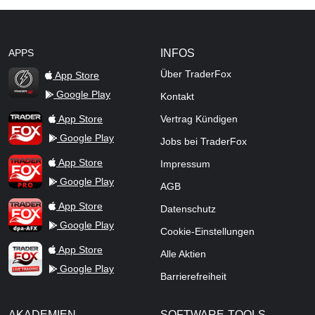
APPS
INFOS
Über TraderFox
App Store
Google Play
Kontakt
TraderFox Flash
TraderFox App
App Store
Vertrag Kündigen
Google Play
Jobs bei TraderFox
TraderFox Pro
App Store
Impressum
Google Play
AGB
TraderFox dpa-AFX ProFeed
App Store
Datenschutz
Google Play
Cookie-Einstellungen
TraderFox Live Trading
App Store
Alle Aktien
Google Play
Barrierefreiheit
AKADEMIEN
SOFTWARE-TOOLS