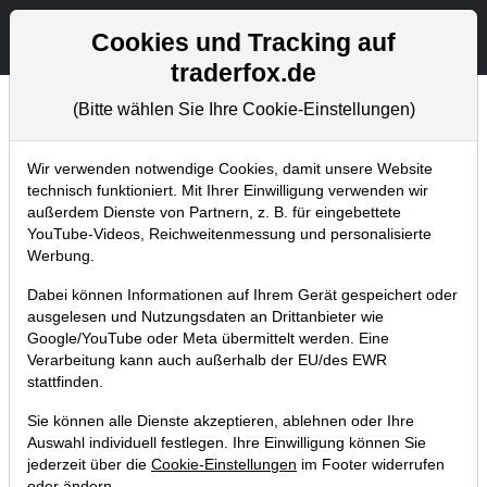
Aktien- und Artikelsuche
Seite
Cookies und Tracking auf
traderfox.de
(Bitte wählen Sie Ihre Cookie-Einstellungen)
Chartanalysen
Home
Blog
Chartanalysen
Wir verwenden notwendige Cookies, damit unsere Website
technisch funktioniert. Mit Ihrer Einwilligung verwenden wir
außerdem Dienste von Partnern, z. B. für eingebettete
Chartanalyse Alibaba: Vorstoß im
YouTube-Videos, Reichweitenmessung und personalisierte
Bereich humanoider Roboter!
Werbung.
18.01.2025 um 18:51 Uhr
|
P. Uhlschmied
Dabei können Informationen auf Ihrem Gerät gespeichert oder
ausgelesen und Nutzungsdaten an Drittanbieter wie
Google/YouTube oder Meta übermittelt werden. Eine
Verarbeitung kann auch außerhalb der EU/des EWR
stattfinden.
Sie können alle Dienste akzeptieren, ablehnen oder Ihre
Auswahl individuell festlegen. Ihre Einwilligung können Sie
jederzeit über die
Cookie-Einstellungen
im Footer widerrufen
oder ändern.