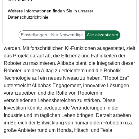
Weitere Informationen finden Sie in unserer
Datenschutzrichtlinie
.
Alibaba (ISIN: US01609W1027) hat ein neues Projekt
namens "Robot Era" gestartet, um die Entwicklung
humanoider Roboter zu fördern. Diese Roboter sollen in
Einstellungen
Nur Notwendige
Alle akzeptieren
Bereichen wie Service, Pflege und Produktion eingesetzt
werden. Mit fortschrittlichen KI-Funktionen ausgestattet, zielt
das Projekt darauf ab, die Effizienz und Fähigkeiten der
Roboter zu maximieren. Alibaba plant, die Integration dieser
Roboter, um den Alltag zu erleichtern und die Robotik-
Technologie auf ein neues Niveau zu heben. "Robot Era"
unterstreicht Alibabas Engagement, innovative Lösungen
voranzutreiben und die Rolle von Robotern in
verschiedenen Lebensbereichen zu stärken. Diese
Investition könnte bedeutende Veränderungen in der
Industrie und im täglichen Leben bringen. Derzeit arbeiten
im Bereich der Entwicklung von humanoiden Robotern u.a.
große Anbieter rund um Honda, Hitachi und Tesla.