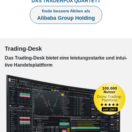
DAS TRADERFOX QUARTETT
finde bessere Aktien als
Alibaba Group Holding
Trading-Desk
Das Trading-
Desk bie­tet eine leis­tungs­star­ke und in­tui­
tive Han­dels­platt­form