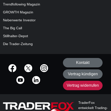
Trendfollowing Magazin
GROWTH
Magazin
Nebenwerte Investor
The Big Call
Stillhalter-Depot
Die Trader-Zeitung
Kontakt
offizielle Social Media-Accounts
Vertrag kündigen
Vertrag widerrufen
TraderFox
entwickelt Trading-