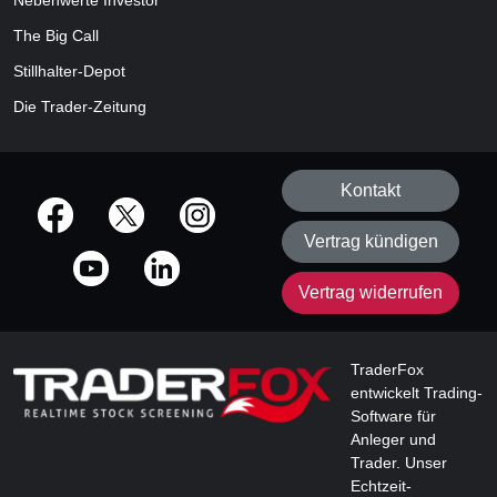
Nebenwerte Investor
The Big Call
Stillhalter-Depot
Die Trader-Zeitung
Kontakt
offizielle Social Media-Accounts
Vertrag kündigen
Vertrag widerrufen
TraderFox
entwickelt Trading-
Software für
Anleger und
Trader. Unser
Echtzeit-