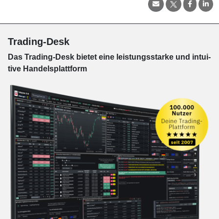
Trading-Desk
Das Trading-
Desk bie­tet eine leis­tungs­star­ke und in­tui­
tive Han­dels­platt­form