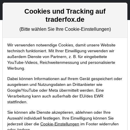
Aktien- und Artikelsuche
Seite
Cookies und Tracking auf
traderfox.de
(Bitte wählen Sie Ihre Cookie-Einstellungen)
Chartanalysen
Home
Blog
Chartanalysen
Wir verwenden notwendige Cookies, damit unsere Website
technisch funktioniert. Mit Ihrer Einwilligung verwenden wir
außerdem Dienste von Partnern, z. B. für eingebettete
Chartanalyse Allianz: Aktie noch
YouTube-Videos, Reichweitenmessung und personalisierte
schnell nach Schocknachricht
Werbung.
verkaufen?
Dabei können Informationen auf Ihrem Gerät gespeichert oder
ausgelesen und Nutzungsdaten an Drittanbieter wie
04.08.2021 um 07:26 Uhr
|
P. Uhlschmied
Google/YouTube oder Meta übermittelt werden. Eine
Verarbeitung kann auch außerhalb der EU/des EWR
stattfinden.
Sie können alle Dienste akzeptieren, ablehnen oder Ihre
Auswahl individuell festlegen. Ihre Einwilligung können Sie
jederzeit über die
Cookie-Einstellungen
im Footer widerrufen
oder ändern.