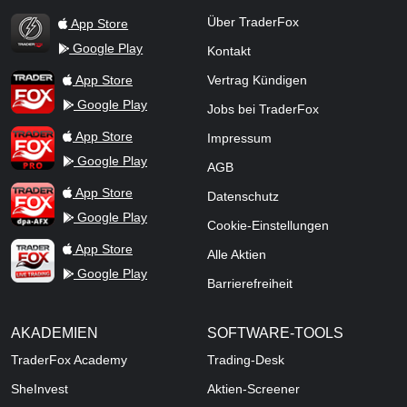
Über TraderFox
App Store
Google Play
Kontakt
TraderFox Flash
TraderFox App
App Store
Vertrag Kündigen
Google Play
Jobs bei TraderFox
TraderFox Pro
App Store
Impressum
Google Play
AGB
TraderFox dpa-AFX ProFeed
App Store
Datenschutz
Google Play
Cookie-Einstellungen
TraderFox Live Trading
App Store
Alle Aktien
Google Play
Barrierefreiheit
AKADEMIEN
SOFTWARE-TOOLS
TraderFox Academy
Trading-Desk
SheInvest
Aktien-Screener