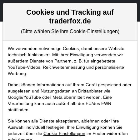
Aktien- und Artikelsuche
Seite
Cookies und Tracking auf
traderfox.de
(Bitte wählen Sie Ihre Cookie-Einstellungen)
Chartanalysen
Home
Blog
Chartanalysen
Wir verwenden notwendige Cookies, damit unsere Website
technisch funktioniert. Mit Ihrer Einwilligung verwenden wir
außerdem Dienste von Partnern, z. B. für eingebettete
Chartanalyse Allianz: Pullback
YouTube-Videos, Reichweitenmessung und personalisierte
abgeschlossen – Einstiegsgelegenheit
Werbung.
beim Versicherer!
Dabei können Informationen auf Ihrem Gerät gespeichert oder
ausgelesen und Nutzungsdaten an Drittanbieter wie
11.10.2019 um 22:03 Uhr
|
P. Uhlschmied
Google/YouTube oder Meta übermittelt werden. Eine
Verarbeitung kann auch außerhalb der EU/des EWR
stattfinden.
Sie können alle Dienste akzeptieren, ablehnen oder Ihre
Auswahl individuell festlegen. Ihre Einwilligung können Sie
jederzeit über die
Cookie-Einstellungen
im Footer widerrufen
oder ändern.