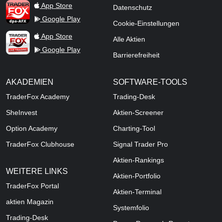
TraderFox dpa-AFX ProFeed
App Store
Datenschutz
Google Play
Cookie-Einstellungen
TraderFox Live Trading
App Store
Alle Aktien
Google Play
Barrierefreiheit
AKADEMIEN
SOFTWARE-TOOLS
TraderFox Academy
Trading-Desk
SheInvest
Aktien-Screener
Option Academy
Charting-Tool
TraderFox Clubhouse
Signal Trader Pro
Aktien-Rankings
WEITERE LINKS
Aktien-Portfolio
TraderFox Portal
Aktien-Terminal
aktien Magazin
Systemfolio
Trading-Desk