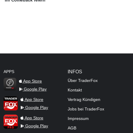
APPS
INFOS
Über TraderFox
App Store
Google Play
Kontakt
TraderFox Flash
TraderFox App
App Store
Vertrag Kündigen
Google Play
Jobs bei TraderFox
TraderFox Pro
App Store
Impressum
Google Play
AGB