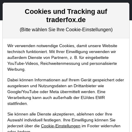
Aktien- und Artikelsuche
Seite
Cookies und Tracking auf
traderfox.de
(Bitte wählen Sie Ihre Cookie-Einstellungen)
Chartanalysen
Home
Blog
Chartanalysen
Wir verwenden notwendige Cookies, damit unsere Website
technisch funktioniert. Mit Ihrer Einwilligung verwenden wir
außerdem Dienste von Partnern, z. B. für eingebettete
Chartanalyse Allianz: wird es auch
YouTube-Videos, Reichweitenmessung und personalisierte
beim Versicherer ungemütlich?
Werbung.
04.08.2019 um 10:29 Uhr
|
P. Uhlschmied
Dabei können Informationen auf Ihrem Gerät gespeichert oder
ausgelesen und Nutzungsdaten an Drittanbieter wie
Google/YouTube oder Meta übermittelt werden. Eine
Verarbeitung kann auch außerhalb der EU/des EWR
stattfinden.
Sie können alle Dienste akzeptieren, ablehnen oder Ihre
Auswahl individuell festlegen. Ihre Einwilligung können Sie
jederzeit über die
Cookie-Einstellungen
im Footer widerrufen
oder ändern.