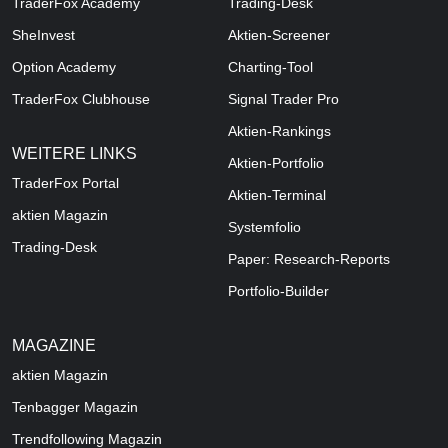
TraderFox Academy
Trading-Desk
SheInvest
Aktien-Screener
Option Academy
Charting-Tool
TraderFox Clubhouse
Signal Trader Pro
Aktien-Rankings
WEITERE LINKS
Aktien-Portfolio
TraderFox Portal
Aktien-Terminal
aktien Magazin
Systemfolio
Trading-Desk
Paper: Research-Reports
Portfolio-Builder
MAGAZINE
aktien
Magazin
Tenbagger Magazin
Trendfollowing Magazin