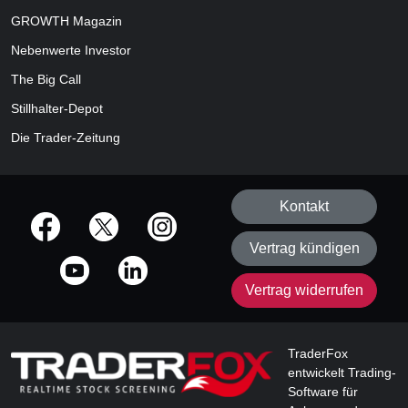
GROWTH
Magazin
Nebenwerte Investor
The Big Call
Stillhalter-Depot
Die Trader-Zeitung
Kontakt
offizielle Social Media-Accounts
Vertrag kündigen
Vertrag widerrufen
TraderFox
entwickelt Trading-
Software für