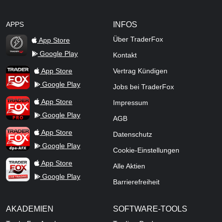
APPS
INFOS
Über TraderFox
App Store
Google Play
Kontakt
TraderFox Flash
TraderFox App
App Store
Vertrag Kündigen
Google Play
Jobs bei TraderFox
TraderFox Pro
App Store
Impressum
Google Play
AGB
TraderFox dpa-AFX ProFeed
App Store
Datenschutz
Google Play
Cookie-Einstellungen
TraderFox Live Trading
App Store
Alle Aktien
Google Play
Barrierefreiheit
AKADEMIEN
SOFTWARE-TOOLS