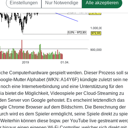
Einstellungen
Nur Notwendige
Alle akzeptieren
liche Computerhardware gespielt werden. Dieser Prozess soll 
oogle-Mutter Alphabet (WKN: A14Y6F) kündigte zuletzt sein n
ch noch eine Internetverbindung und eine Unterstützung für den
 bietet die Möglichkeit, Videospiele per Cloud-Streaming zu
 den Server von Google gehostet. Es erscheint letztendlich das
ogle Chrome Browser auf dem Bildschirm. Die Berechnung der
rch wird es dem Spieler ermöglicht, seine Spiele direkt zu spie
Weiterhin können diese bspw. per YouTube live gestreamt wer
 hinaus einen eigenen Wi-Fi Controller, welcher sich direkt mit