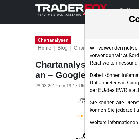
Softwa
Co
Chartanalysen
Home
Blog
Chartanalysen
Wir verwenden notwend
verwenden wir außerde
Chartanalyse Alphabet: E
Reichweitenmessung u
an – Google ist der Revo
Dabei können Informat
Drittanbieter wie Goo
28.03.2019 um 19:17 Uhr
|
P. Uhlschmied
der EU/des EWR stattf
Sie können alle Dienst
können Sie jederzeit 
Weitere Informationen