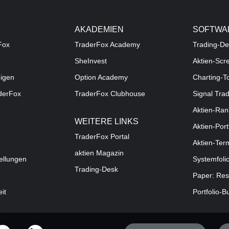
AKADEMIEN
SOFTWA
Fox
TraderFox Academy
Trading-De
SheInvest
Aktien-Scr
digen
Option Academy
Charting-T
aderFox
TraderFox Clubhouse
Signal Tra
Aktien-Ran
WEITERE LINKS
Aktien-Port
TraderFox Portal
Aktien-Ter
aktien Magazin
ellungen
Systemfoli
Trading-Desk
Paper: Res
eit
Portfolio-B