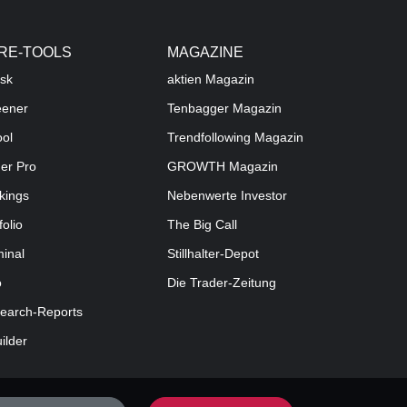
RE-TOOLS
MAGAZINE
sk
aktien
Magazin
eener
Tenbagger Magazin
ool
Trendfollowing Magazin
der Pro
GROWTH
Magazin
kings
Nebenwerte Investor
folio
The Big Call
minal
Stillhalter-Depot
o
Die Trader-Zeitung
earch-Reports
uilder