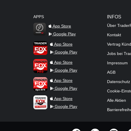
APPS
INFOS
Über Trader
App Store
Google Play
Kontakt
TraderFox Flash
TraderFox App
App Store
Vertrag Kün
Google Play
Jobs bei Tr
TraderFox Pro
App Store
Impressum
Google Play
AGB
TraderFox dpa-AFX ProFeed
App Store
Datenschutz
Google Play
Cookie-Einst
TraderFox Live Trading
App Store
Alle Aktien
Google Play
Barrierefreih
offizielle Social Media-Accounts