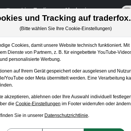
re
Live-Trading
Akademie
off
okies und Tracking auf traderfox
(Bitte wählen Sie Ihre Cookie-Einstellungen)
ige Cookies, damit unsere Website technisch funktioniert. Mit 
m Dienste von Partnern, z. B. für eingebettete YouTube-Video
in neues Zeitalter des Gamings tr
nd personalisierte Werbung.
lutionär!
ionen auf Ihrem Gerät gespeichert oder ausgelesen und Nutzu
gle/YouTube oder Meta übermittelt werden. Eine Verarbeitung 
inden.
e akzeptieren, ablehnen oder Ihre Auswahl individuell festlegen
über die
Cookie-Einstellungen
im Footer widerrufen oder ändern
 finden Sie in unserer
Datenschutzrichtlinie
.