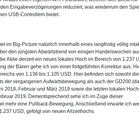
den Eingabeverzögerungen reduziert, was wiederrum den Spie
en USB-Controllern bietet.
t im Big-Picture natürlich innerhalb eines langfristig völlig inta
über den jüngsten Abwärtstrend von einigen Handelswochen au
e die Aktie derzeit ein neues lokales Hoch im Bereich von 1.237
g der Bären gehe ich von einer fortgeführten Korrektur aus. Hi
ereichs von 1.136 bis 1.105 USD. Hier befinden sich sowohl die
s der vergangenen Aufwärtsbewegung als auch der GD200 (dai
Juni 2018, Februar und März 2019 sowie die letzten lokalen Hoc
bruar 2019. Dementsprechend sehe ich im Zuge dieser
iel mehr eine Pullback-Bewegung. Anschließend erwarte ich we
i 1.237 USD, gefolgt von neuen Allzeithochs.