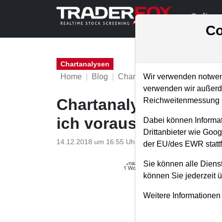
Softwa
Co
Chartanalysen
Home
Blog
Chartanalysen
Wir verwenden notwend
verwenden wir außerde
Chartanalyse Amazon
Reichweitenmessung u
ich voraussichtlich ak
Dabei können Informat
Drittanbieter wie Goo
14.12.2018 um 16:55 Uhr
|
P. Uhlschmied
der EU/des EWR stattf
Sie können alle Dienst
können Sie jederzeit 
Weitere Informationen