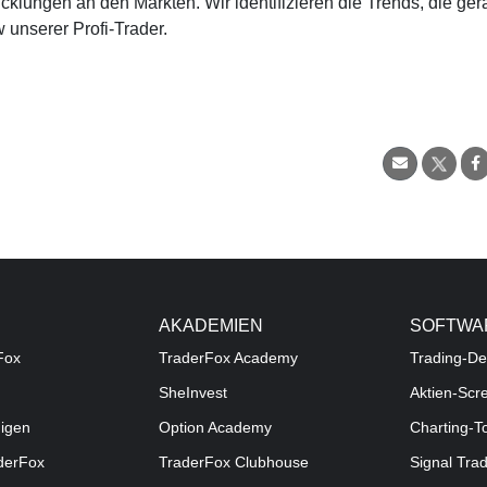
cklungen an den Märkten. Wir identifizieren die Trends, die ge
 unserer Profi-Trader.
AKADEMIEN
SOFTWA
Fox
TraderFox Academy
Trading-De
SheInvest
Aktien-Scr
digen
Option Academy
Charting-T
aderFox
TraderFox Clubhouse
Signal Tra