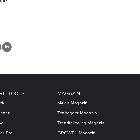
rade
RE-TOOLS
MAGAZINE
sk
aktien
Magazin
eener
Tenbagger Magazin
ool
Trendfollowing Magazin
der Pro
GROWTH
Magazin