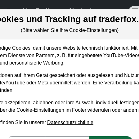
re
Live-Trading
Akademie
off
okies und Tracking auf traderfox
(Bitte wählen Sie Ihre Cookie-Einstellungen)
ige Cookies, damit unsere Website technisch funktioniert. Mit 
m Dienste von Partnern, z. B. für eingebettete YouTube-Video
: An diesen Kursmarken wer
nd personalisierte Werbung.
tiv!
ionen auf Ihrem Gerät gespeichert oder ausgelesen und Nutzu
gle/YouTube oder Meta übermittelt werden. Eine Verarbeitung 
inden.
e akzeptieren, ablehnen oder Ihre Auswahl individuell festlegen
über die
Cookie-Einstellungen
im Footer widerrufen oder ändern
 finden Sie in unserer
Datenschutzrichtlinie
.