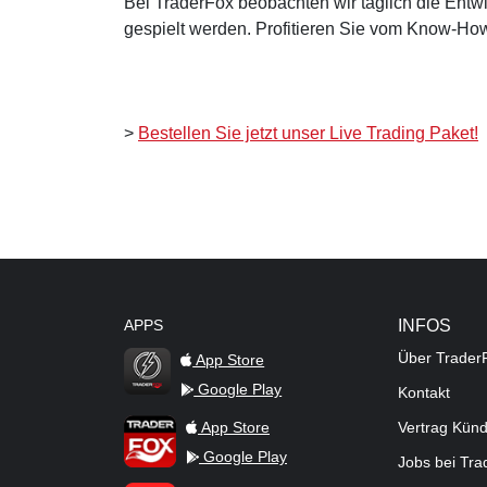
Bei TraderFox beobachten wir täglich die Entwi
gespielt werden. Profitieren Sie vom Know-How
>
Bestellen Sie jetzt unser Live Trading Paket!
APPS
INFOS
Über Trader
App Store
Google Play
Kontakt
TraderFox Flash
TraderFox App
App Store
Vertrag Kün
Google Play
Jobs bei Tr