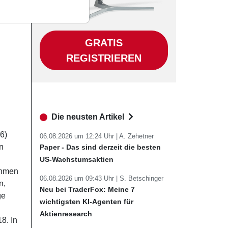
GRATIS
REGISTRIEREN
Die neusten Artikel
6)
06.08.2026 um 12:24 Uhr |
A. Zehetner
n
Paper - Das sind derzeit die besten
US-Wachstumsaktien
ehmen
06.08.2026 um 09:43 Uhr |
S. Betschinger
n,
Neu bei TraderFox: Meine 7
ge
wichtigsten KI-Agenten für
Aktienresearch
8. In