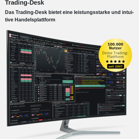
Trading-Desk
Das Trading-
Desk bie­tet eine leis­tungs­star­ke und in­tui­
tive Han­dels­platt­form