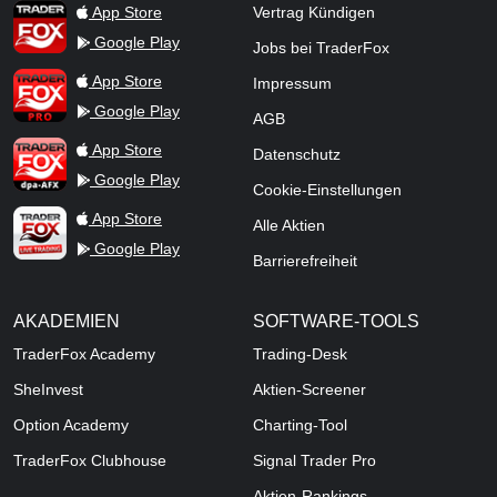
TraderFox App
App Store
Vertrag Kündigen
Google Play
Jobs bei TraderFox
TraderFox Pro
App Store
Impressum
Google Play
AGB
TraderFox dpa-AFX ProFeed
App Store
Datenschutz
Google Play
Cookie-Einstellungen
TraderFox Live Trading
App Store
Alle Aktien
Google Play
Barrierefreiheit
AKADEMIEN
SOFTWARE-TOOLS
TraderFox Academy
Trading-Desk
SheInvest
Aktien-Screener
Option Academy
Charting-Tool
TraderFox Clubhouse
Signal Trader Pro
Aktien-Rankings