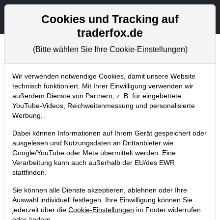
Aktien- und Artikelsuche
Seite
Cookies und Tracking auf
traderfox.de
(Bitte wählen Sie Ihre Cookie-Einstellungen)
Chartanalysen
Home
Blog
Chartanalysen
Wir verwenden notwendige Cookies, damit unsere Website
technisch funktioniert. Mit Ihrer Einwilligung verwenden wir
außerdem Dienste von Partnern, z. B. für eingebettete
Chartanalyse Amazon: da ist die
YouTube-Videos, Reichweitenmessung und personalisierte
nächste Übernahme – hier schlage
Werbung.
ich zu!
Dabei können Informationen auf Ihrem Gerät gespeichert oder
ausgelesen und Nutzungsdaten an Drittanbieter wie
17.09.2022 um 11:28 Uhr
|
P. Uhlschmied
Google/YouTube oder Meta übermittelt werden. Eine
Verarbeitung kann auch außerhalb der EU/des EWR
stattfinden.
Sie können alle Dienste akzeptieren, ablehnen oder Ihre
Auswahl individuell festlegen. Ihre Einwilligung können Sie
jederzeit über die
Cookie-Einstellungen
im Footer widerrufen
oder ändern.