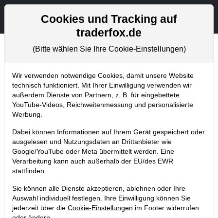
Aktien- und Artikelsuche
Seite
Cookies und Tracking auf
traderfox.de
(Bitte wählen Sie Ihre Cookie-Einstellungen)
Chartanalysen
Home
Blog
Chartanalysen
Wir verwenden notwendige Cookies, damit unsere Website
technisch funktioniert. Mit Ihrer Einwilligung verwenden wir
außerdem Dienste von Partnern, z. B. für eingebettete
Chartanalyse Amazon:
YouTube-Videos, Reichweitenmessung und personalisierte
erwischt es jetzt die
Werbung.
Gastronomie?
Dabei können Informationen auf Ihrem Gerät gespeichert oder
ausgelesen und Nutzungsdaten an Drittanbieter wie
Google/YouTube oder Meta übermittelt werden. Eine
19.07.2017 um 10:39 Uhr
|
P. Uhlschmied
Verarbeitung kann auch außerhalb der EU/des EWR
stattfinden.
Sie können alle Dienste akzeptieren, ablehnen oder Ihre
Auswahl individuell festlegen. Ihre Einwilligung können Sie
jederzeit über die
Cookie-Einstellungen
im Footer widerrufen
oder ändern.