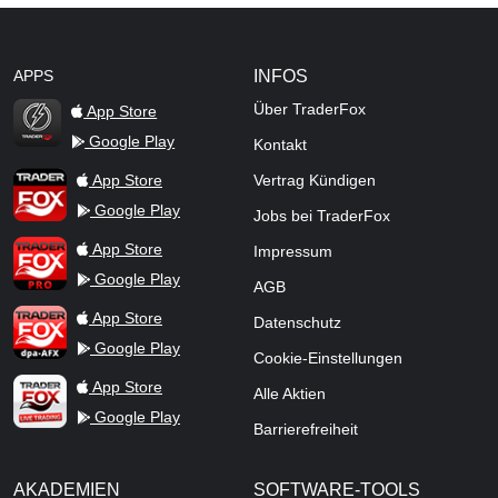
APPS
INFOS
Über TraderFox
App Store
Google Play
Kontakt
TraderFox Flash
TraderFox App
App Store
Vertrag Kündigen
Google Play
Jobs bei TraderFox
TraderFox Pro
App Store
Impressum
Google Play
AGB
TraderFox dpa-AFX ProFeed
App Store
Datenschutz
Google Play
Cookie-Einstellungen
TraderFox Live Trading
App Store
Alle Aktien
Google Play
Barrierefreiheit
AKADEMIEN
SOFTWARE-TOOLS