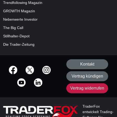
Trendfollowing Magazin
GROWTH
Magazin
Nebenwerte Investor
The Big Call
Stillhalter-Depot
Die Trader-Zeitung
Kontakt
offizielle Social Media-Accounts
Vertrag kündigen
Vertrag widerrufen
TraderFox
entwickelt Trading-