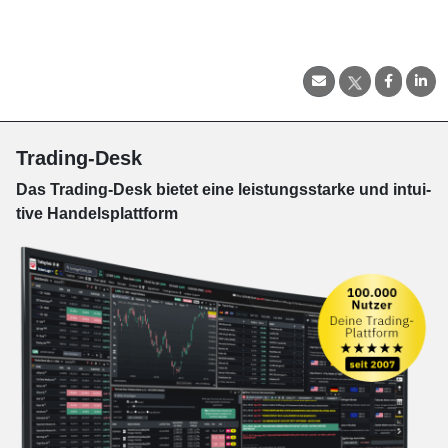
Trading-Desk
Das Trading-
Desk bie­tet eine leis­tungs­star­ke und in­tui­
tive Han­dels­platt­form