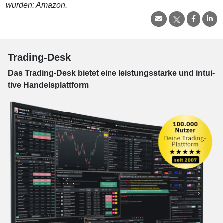
wurden: Amazon.
Trading-Desk
Das Trading-
Desk bie­tet eine leis­tungs­star­ke und in­tui­
tive Han­dels­platt­form