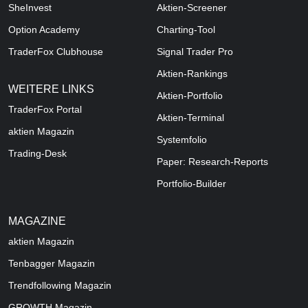
SheInvest
Aktien-Screener
Option Academy
Charting-Tool
TraderFox Clubhouse
Signal Trader Pro
Aktien-Rankings
WEITERE LINKS
Aktien-Portfolio
TraderFox Portal
Aktien-Terminal
aktien Magazin
Systemfolio
Trading-Desk
Paper: Research-Reports
Portfolio-Builder
MAGAZINE
aktien
Magazin
Tenbagger Magazin
Trendfollowing Magazin
GROWTH
Magazin