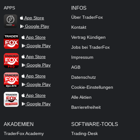
APPS
INFOS
Über TraderFox
App Store
Google Play
Kontakt
TraderFox Flash
TraderFox App
App Store
Vertrag Kündigen
Google Play
Jobs bei TraderFox
TraderFox Pro
App Store
Impressum
Google Play
AGB
TraderFox dpa-AFX ProFeed
App Store
Datenschutz
Google Play
Cookie-Einstellungen
TraderFox Live Trading
App Store
Alle Aktien
Google Play
Barrierefreiheit
AKADEMIEN
SOFTWARE-TOOLS
TraderFox Academy
Trading-Desk