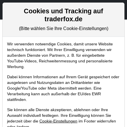
Aktien- und Artikelsuche
Seite
Cookies und Tracking auf
traderfox.de
(Bitte wählen Sie Ihre Cookie-Einstellungen)
Chartanalysen
Home
Blog
Chartanalysen
Wir verwenden notwendige Cookies, damit unsere Website
technisch funktioniert. Mit Ihrer Einwilligung verwenden wir
außerdem Dienste von Partnern, z. B. für eingebettete
Chartanalyse Amazon: im
YouTube-Videos, Reichweitenmessung und personalisierte
Abwärtstrend gefangen – hier startet
Werbung.
der Breakout zum Allzeithoch!
Dabei können Informationen auf Ihrem Gerät gespeichert oder
ausgelesen und Nutzungsdaten an Drittanbieter wie
12.10.2019 um 13:27 Uhr
|
P. Uhlschmied
Google/YouTube oder Meta übermittelt werden. Eine
Verarbeitung kann auch außerhalb der EU/des EWR
stattfinden.
Sie können alle Dienste akzeptieren, ablehnen oder Ihre
Auswahl individuell festlegen. Ihre Einwilligung können Sie
jederzeit über die
Cookie-Einstellungen
im Footer widerrufen
oder ändern.