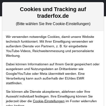
Aktien- und Artikelsuche
Seite
Cookies und Tracking auf
traderfox.de
(Bitte wählen Sie Ihre Cookie-Einstellungen)
Chartanalysen
Home
Blog
Chartanalysen
Wir verwenden notwendige Cookies, damit unsere Website
technisch funktioniert. Mit Ihrer Einwilligung verwenden wir
außerdem Dienste von Partnern, z. B. für eingebettete
Chartanalyse Amazon: jetzt noch
YouTube-Videos, Reichweitenmessung und personalisierte
kaufen - starke Aufwärtsbewegung
Werbung.
in 2022?
Dabei können Informationen auf Ihrem Gerät gespeichert oder
ausgelesen und Nutzungsdaten an Drittanbieter wie
04.01.2022 um 08:21 Uhr
|
P. Uhlschmied
Google/YouTube oder Meta übermittelt werden. Eine
Verarbeitung kann auch außerhalb der EU/des EWR
stattfinden.
Sie können alle Dienste akzeptieren, ablehnen oder Ihre
Auswahl individuell festlegen. Ihre Einwilligung können Sie
jederzeit über die
Cookie-Einstellungen
im Footer widerrufen
oder ändern.