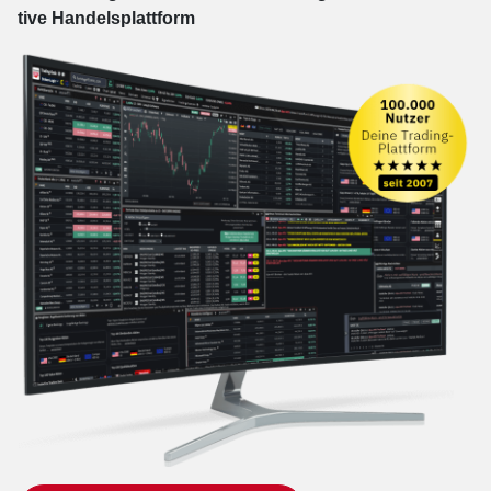
tive Han­dels­platt­form