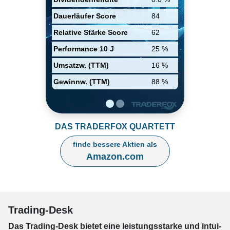
angeführt von Deutschland,
Großbritannien und Japan.
Dauerläufer Score
84
Relative Stärke Score
62
Performance 10 J
25 %
Umsatzw. (TTM)
16 %
Gewinnw. (TTM)
88 %
DAS TRADERFOX QUARTETT
finde bessere Aktien als
Amazon.com
Trading-Desk
Das Trading-
Desk bie­tet eine leis­tungs­star­ke und in­tui­