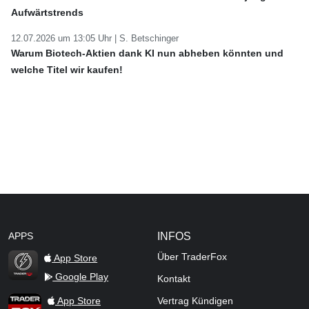
Aufwärtstrends
12.07.2026 um 13:05 Uhr |
S. Betschinger
Warum Biotech-Aktien dank KI nun abheben könnten und
welche Titel wir kaufen!
APPS
INFOS
Über TraderFox
App Store
Google Play
Kontakt
TraderFox Flash
TraderFox App
App Store
Vertrag Kündigen