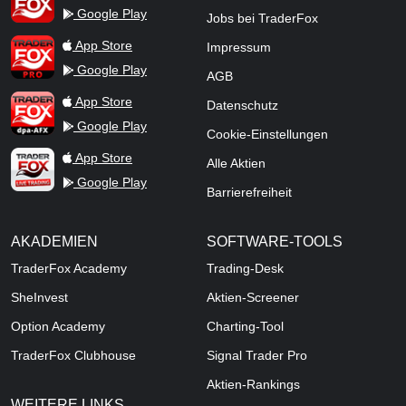
Google Play
Jobs bei TraderFox
TraderFox Pro
App Store
Impressum
Google Play
AGB
TraderFox dpa-AFX ProFeed
App Store
Datenschutz
Google Play
Cookie-Einstellungen
TraderFox Live Trading
App Store
Alle Aktien
Google Play
Barrierefreiheit
AKADEMIEN
SOFTWARE-TOOLS
TraderFox Academy
Trading-Desk
SheInvest
Aktien-Screener
Option Academy
Charting-Tool
TraderFox Clubhouse
Signal Trader Pro
Aktien-Rankings
WEITERE LINKS