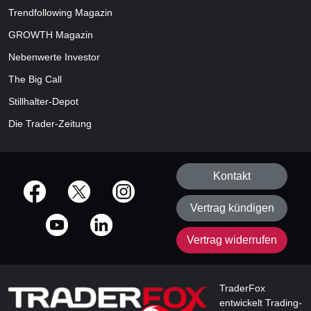
Trendfollowing Magazin
GROWTH
Magazin
Nebenwerte Investor
The Big Call
Stillhalter-Depot
Die Trader-Zeitung
Kontakt
offizielle Social Media-Accounts
Vertrag kündigen
Vertrag widerrufen
TraderFox
entwickelt Trading-