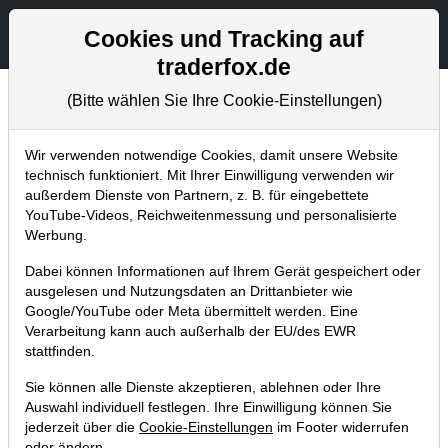
Aktien- und Artikelsuche
Seite
Cookies und Tracking auf
traderfox.de
(Bitte wählen Sie Ihre Cookie-Einstellungen)
Chartanalysen
Home
Blog
Chartanalysen
Wir verwenden notwendige Cookies, damit unsere Website
technisch funktioniert. Mit Ihrer Einwilligung verwenden wir
außerdem Dienste von Partnern, z. B. für eingebettete
Chartanalyse Amazon: Top-
YouTube-Videos, Reichweitenmessung und personalisierte
Einstiegsgelegenheit voraus?
Werbung.
Dabei können Informationen auf Ihrem Gerät gespeichert oder
09.08.2019 um 20:15 Uhr
|
P. Uhlschmied
ausgelesen und Nutzungsdaten an Drittanbieter wie
Google/YouTube oder Meta übermittelt werden. Eine
Verarbeitung kann auch außerhalb der EU/des EWR
stattfinden.
Sie können alle Dienste akzeptieren, ablehnen oder Ihre
Auswahl individuell festlegen. Ihre Einwilligung können Sie
jederzeit über die
Cookie-Einstellungen
im Footer widerrufen
oder ändern.