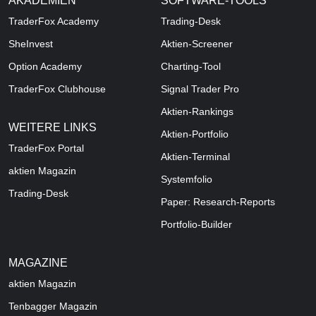
AKADEMIEN
SOFTWARE-TOOLS
TraderFox Academy
Trading-Desk
SheInvest
Aktien-Screener
Option Academy
Charting-Tool
TraderFox Clubhouse
Signal Trader Pro
Aktien-Rankings
WEITERE LINKS
Aktien-Portfolio
TraderFox Portal
Aktien-Terminal
aktien Magazin
Systemfolio
Trading-Desk
Paper: Research-Reports
Portfolio-Builder
MAGAZINE
aktien
Magazin
Tenbagger Magazin