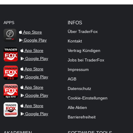
APPS
INFOS
Über TraderFox
App Store
Google Play
Kontakt
TraderFox Flash
TraderFox App
App Store
Vertrag Kündigen
Google Play
Jobs bei TraderFox
TraderFox Pro
App Store
Impressum
Google Play
AGB
TraderFox dpa-AFX ProFeed
App Store
Datenschutz
Google Play
Cookie-Einstellungen
TraderFox Live Trading
App Store
Alle Aktien
Google Play
Barrierefreiheit