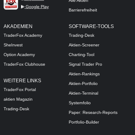
Alle Aktien
Google Play
Barrierefreiheit
AKADEMIEN
SOFTWARE-TOOLS
TraderFox Academy
Trading-Desk
SheInvest
Aktien-Screener
Option Academy
Charting-Tool
TraderFox Clubhouse
Signal Trader Pro
Aktien-Rankings
WEITERE LINKS
Aktien-Portfolio
TraderFox Portal
Aktien-Terminal
aktien Magazin
Systemfolio
Trading-Desk
Paper: Research-Reports
Portfolio-Builder