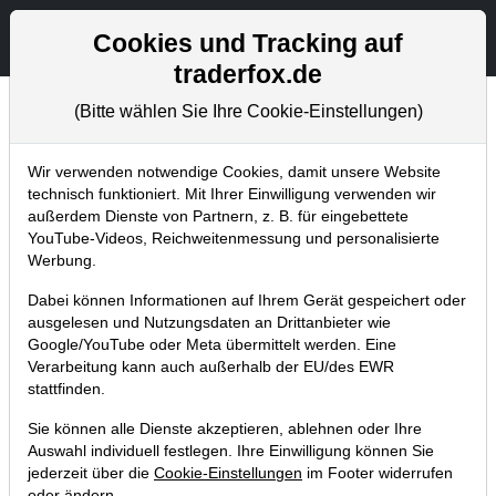
Aktien- und Artikelsuche
Seite
Cookies und Tracking auf
traderfox.de
(Bitte wählen Sie Ihre Cookie-Einstellungen)
Chartanalysen
Home
Blog
Chartanalysen
Wir verwenden notwendige Cookies, damit unsere Website
technisch funktioniert. Mit Ihrer Einwilligung verwenden wir
außerdem Dienste von Partnern, z. B. für eingebettete
Chartanalyse Amazon:
YouTube-Videos, Reichweitenmessung und personalisierte
Wachstum im Bereich der
Werbung.
Medizin!
Dabei können Informationen auf Ihrem Gerät gespeichert oder
ausgelesen und Nutzungsdaten an Drittanbieter wie
Google/YouTube oder Meta übermittelt werden. Eine
24.11.2017 um 12:09 Uhr
|
P. Uhlschmied
Verarbeitung kann auch außerhalb der EU/des EWR
stattfinden.
Sie können alle Dienste akzeptieren, ablehnen oder Ihre
Auswahl individuell festlegen. Ihre Einwilligung können Sie
jederzeit über die
Cookie-Einstellungen
im Footer widerrufen
oder ändern.