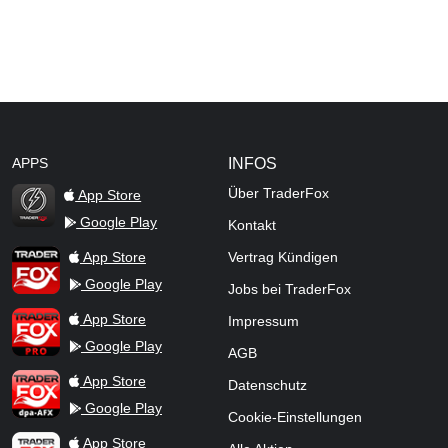
APPS
INFOS
Über TraderFox
App Store
Google Play
Kontakt
TraderFox Flash
TraderFox App
App Store
Vertrag Kündigen
Google Play
Jobs bei TraderFox
TraderFox Pro
App Store
Impressum
Google Play
AGB
TraderFox dpa-AFX ProFeed
App Store
Datenschutz
Google Play
Cookie-Einstellungen
TraderFox Live Trading
App Store