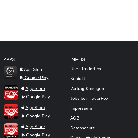
APPS
INFOS
Über TraderFox
App Store
Google Play
Kontakt
TraderFox Flash
TraderFox App
App Store
Vertrag Kündigen
Google Play
Jobs bei TraderFox
TraderFox Pro
App Store
Impressum
Google Play
AGB
TraderFox dpa-AFX ProFeed
App Store
Datenschutz
Google Play
Cookie-Einstellungen