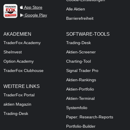
TraderFox Live Trading
App Store
Alle Aktien
Google Play
Barrierefreiheit
AKADEMIEN
SOFTWARE-TOOLS
TraderFox Academy
Trading-Desk
SheInvest
Aktien-Screener
Option Academy
Charting-Tool
TraderFox Clubhouse
Signal Trader Pro
Aktien-Rankings
WEITERE LINKS
Aktien-Portfolio
TraderFox Portal
Aktien-Terminal
aktien Magazin
Systemfolio
Trading-Desk
Paper: Research-Reports
Portfolio-Builder