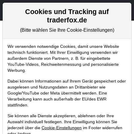
Aktien- und Artikelsuche
Seite
Cookies und Tracking auf
traderfox.de
(Bitte wählen Sie Ihre Cookie-Einstellungen)
Chartanalysen
Home
Blog
Chartanalysen
Wir verwenden notwendige Cookies, damit unsere Website
technisch funktioniert. Mit Ihrer Einwilligung verwenden wir
außerdem Dienste von Partnern, z. B. für eingebettete
Chartanalyse Amazon: Wird diese
YouTube-Videos, Reichweitenmessung und personalisierte
Kursmarke durchbrochen, startet die
Werbung.
Impulsbewegung!
Dabei können Informationen auf Ihrem Gerät gespeichert oder
ausgelesen und Nutzungsdaten an Drittanbieter wie
07.03.2019 um 07:26 Uhr
|
P. Uhlschmied
Google/YouTube oder Meta übermittelt werden. Eine
Verarbeitung kann auch außerhalb der EU/des EWR
stattfinden.
Sie können alle Dienste akzeptieren, ablehnen oder Ihre
Auswahl individuell festlegen. Ihre Einwilligung können Sie
jederzeit über die
Cookie-Einstellungen
im Footer widerrufen
oder ändern.