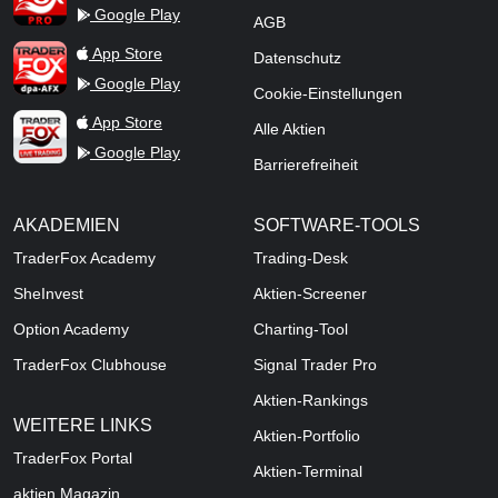
Google Play
AGB
TraderFox dpa-AFX ProFeed
App Store
Datenschutz
Google Play
Cookie-Einstellungen
TraderFox Live Trading
App Store
Alle Aktien
Google Play
Barrierefreiheit
AKADEMIEN
SOFTWARE-TOOLS
TraderFox Academy
Trading-Desk
SheInvest
Aktien-Screener
Option Academy
Charting-Tool
TraderFox Clubhouse
Signal Trader Pro
Aktien-Rankings
WEITERE LINKS
Aktien-Portfolio
TraderFox Portal
Aktien-Terminal
aktien Magazin