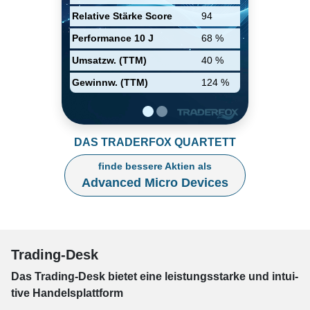
Venture, GlobalFoundries. Im
Jahr 2020 stimmte das
Relative Stärke Score
94
Unternehmen zu, den FPGA-
Marktführer Xilinx zu
Performance 10 J
68 %
übernehmen.
Umsatzw. (TTM)
40 %
Gewinnw. (TTM)
124 %
DAS TRADERFOX QUARTETT
finde bessere Aktien als
Advanced Micro Devices
Trading-Desk
Das Trading-
Desk bie­tet eine leis­tungs­star­ke und in­tui­
tive Han­dels­platt­form