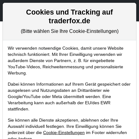
Aktien- und Artikelsuche
Seite
Cookies und Tracking auf
traderfox.de
(Bitte wählen Sie Ihre Cookie-Einstellungen)
Chartanalysen
Home
Blog
Chartanalysen
Wir verwenden notwendige Cookies, damit unsere Website
technisch funktioniert. Mit Ihrer Einwilligung verwenden wir
außerdem Dienste von Partnern, z. B. für eingebettete
Chartanalyse AMD: Angriff auf
YouTube-Videos, Reichweitenmessung und personalisierte
Intel und Nvidia!
Werbung.
Dabei können Informationen auf Ihrem Gerät gespeichert oder
22.05.2018 um 09:44 Uhr
|
P. Uhlschmied
ausgelesen und Nutzungsdaten an Drittanbieter wie
Google/YouTube oder Meta übermittelt werden. Eine
Verarbeitung kann auch außerhalb der EU/des EWR
stattfinden.
Sie können alle Dienste akzeptieren, ablehnen oder Ihre
Auswahl individuell festlegen. Ihre Einwilligung können Sie
jederzeit über die
Cookie-Einstellungen
im Footer widerrufen
oder ändern.