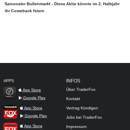
Saisonaler Bullenmarkt - Diese Aktie könnte im 2. Halbjahr
ihr Comeback feiern
APPS
INFOS
Über TraderFox
App Store
Google Play
Kontakt
TraderFox Flash
TraderFox App
App Store
Vertrag Kündigen
Google Play
Jobs bei TraderFox
TraderFox Pro
App Store
Impressum